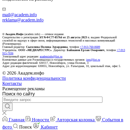
mail@academ.info
reklama@academ.info
© Академ.Инфо
(academ.info) — сетевое издание.
Свидетельство о регистрации
ЭЛ №ФС77-85764 от 25 августа 2023 г.
выдано Федеральной
службой по надзору в сфере связи, информационных технологий и массовых коммуникаций
(Роскомнадзор).
Главный редактор:
Сысолина Полина Эдуардовна
, телефон
+7-913-760-0689
Учредитель:
ООО «МЕДИАРЕСУРС»
. Директор:
Байжанов Ерлан Омарович
, телефон
+7-913
915-7036
Электронный адрес редакции:
academinfo@list.ru
Контактные данные для Роскомнадзора и государственных органов:
irex@list.ru
Адрес редакции фактический: 630117, Новосибирск, улица Полевая, 3
Адрес для корреспонденции: 630055, Новосибирск, ул. Разъездная, 10, цокольный этаж, офис 5.
© 2026 Академ.инфо
Политика конфиденциальности
Контакты
Размещение рекламы
Поиск по сайту
Главная
Новости
Авторская колонка
События в
фото
Поиск
Кабинет