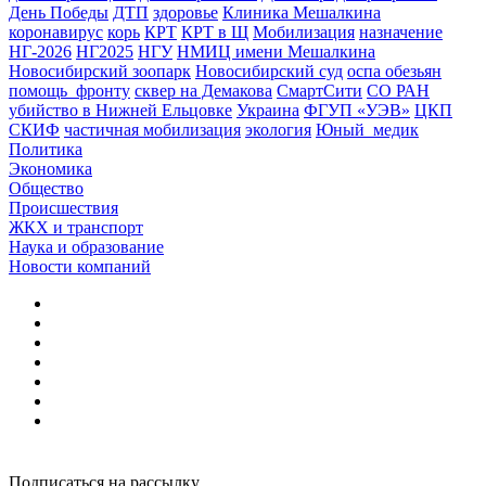
День Победы
ДТП
здоровье
Клиника Мешалкина
коронавирус
корь
КРТ
КРТ в Щ
Мобилизация
назначение
НГ-2026
НГ2025
НГУ
НМИЦ имени Мешалкина
Новосибирский зоопарк
Новосибирский суд
оспа обезьян
помощь_фронту
сквер на Демакова
СмартСити
СО РАН
убийство в Нижней Ельцовке
Украина
ФГУП «УЭВ»
ЦКП
СКИФ
частичная мобилизация
экология
Юный_медик
Политика
Экономика
Общество
Происшествия
ЖКХ и транспорт
Наука и образование
Новости компаний
Подписаться на рассылку