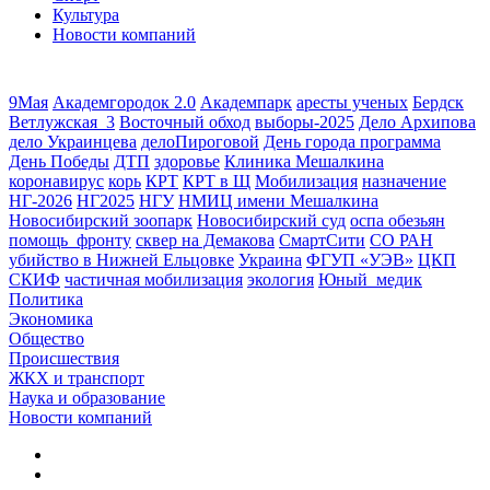
Культура
Новости компаний
9Мая
Академгородок 2.0
Академпарк
аресты ученых
Бердск
Ветлужская_3
Восточный обход
выборы-2025
Дело Архипова
дело Украинцева
делоПироговой
День города программа
День Победы
ДТП
здоровье
Клиника Мешалкина
коронавирус
корь
КРТ
КРТ в Щ
Мобилизация
назначение
НГ-2026
НГ2025
НГУ
НМИЦ имени Мешалкина
Новосибирский зоопарк
Новосибирский суд
оспа обезьян
помощь_фронту
сквер на Демакова
СмартСити
СО РАН
убийство в Нижней Ельцовке
Украина
ФГУП «УЭВ»
ЦКП
СКИФ
частичная мобилизация
экология
Юный_медик
Политика
Экономика
Общество
Происшествия
ЖКХ и транспорт
Наука и образование
Новости компаний