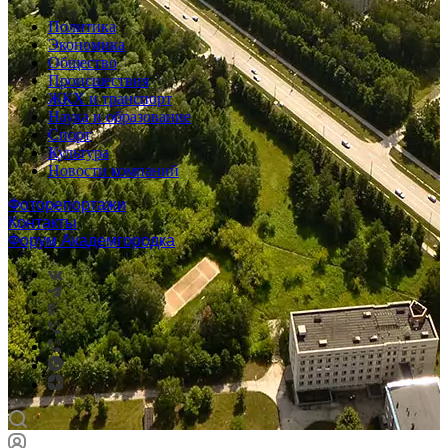
Политика
Экономика
Общество
Происшествия
ЖКХ и транспорт
Наука и образование
Спорт
Культура
Новости компаний
Фоторепортажи
Контакты
Форум Академгородка