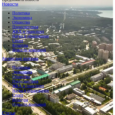
Новости
Политика
Экономика
Общество
Происшествия
ЖКХ и транспорт
Наука и образование
Спорт
Культура
Новости компаний
Авторские колонки
Политика
Экономика
Общество
Происшествия
ЖКХ и транспорт
Наука и образование
Спорт
Культура
Новости компаний
Статьи