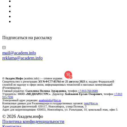
Подписаться на рассылку
mail@academ.info
reklama@academ.info
© Академ.Инфо
(academ.info) — сетевое издание.
Свидетельство о регистрации
ЭЛ №ФС77-85764 от 25 августа 2023 г.
выдано Федеральной
службой по надзору в сфере связи, информационных технологий и массовых коммуникаций
(Роскомнадзор).
Главный редактор:
Сысолина Полина Эдуардовна
, телефон
+7-913-760-0689
Учредитель:
ООО «МЕДИАРЕСУРС»
. Директор:
Байжанов Ерлан Омарович
, телефон
+7-913
915-7036
Электронный адрес редакции:
academinfo@list.ru
Контактные данные для Роскомнадзора и государственных органов:
irex@list.ru
Адрес редакции фактический: 630117, Новосибирск, улица Полевая, 3
Адрес для корреспонденции: 630055, Новосибирск, ул. Разъездная, 10, цокольный этаж, офис 5.
© 2026 Академ.инфо
Политика конфиденциальности
Контакты