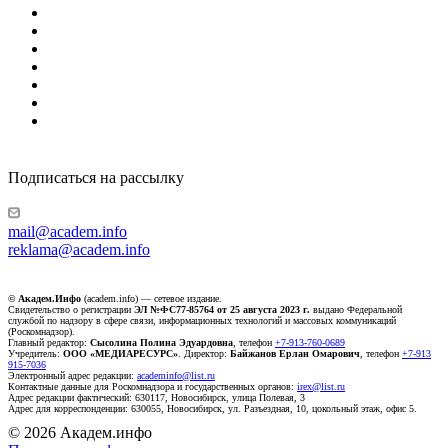
Подписаться на рассылку
mail@academ.info
reklama@academ.info
© Академ.Инфо
(academ.info) — сетевое издание.
Свидетельство о регистрации
ЭЛ №ФС77-85764 от 25 августа 2023 г.
выдано Федеральной
службой по надзору в сфере связи, информационных технологий и массовых коммуникаций
(Роскомнадзор).
Главный редактор:
Сысолина Полина Эдуардовна
, телефон
+7-913-760-0689
Учредитель:
ООО «МЕДИАРЕСУРС»
. Директор:
Байжанов Ерлан Омарович
, телефон
+7-913
915-7036
Электронный адрес редакции:
academinfo@list.ru
Контактные данные для Роскомнадзора и государственных органов:
irex@list.ru
Адрес редакции фактический: 630117, Новосибирск, улица Полевая, 3
Адрес для корреспонденции: 630055, Новосибирск, ул. Разъездная, 10, цокольный этаж, офис 5.
© 2026 Академ.инфо