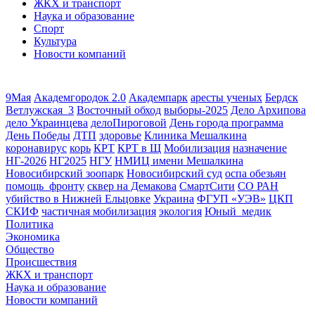
ЖКХ и транспорт
Наука и образование
Спорт
Культура
Новости компаний
9Мая
Академгородок 2.0
Академпарк
аресты ученых
Бердск
Ветлужская_3
Восточный обход
выборы-2025
Дело Архипова
дело Украинцева
делоПироговой
День города программа
День Победы
ДТП
здоровье
Клиника Мешалкина
коронавирус
корь
КРТ
КРТ в Щ
Мобилизация
назначение
НГ-2026
НГ2025
НГУ
НМИЦ имени Мешалкина
Новосибирский зоопарк
Новосибирский суд
оспа обезьян
помощь_фронту
сквер на Демакова
СмартСити
СО РАН
убийство в Нижней Ельцовке
Украина
ФГУП «УЭВ»
ЦКП
СКИФ
частичная мобилизация
экология
Юный_медик
Политика
Экономика
Общество
Происшествия
ЖКХ и транспорт
Наука и образование
Новости компаний