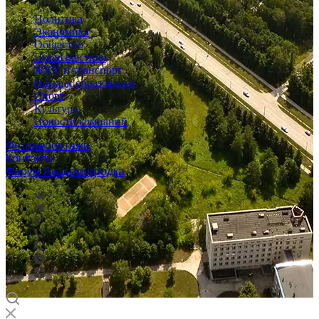
Политика
Экономика
Общество
Происшествия
ЖКХ и транспорт
Наука и образование
Спорт
Культура
Новости компаний
Фоторепортажи
Контакты
Форум Академгородка