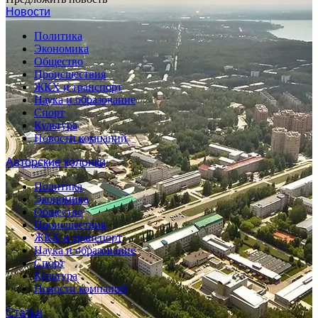
Новости
Политика
Экономика
Общество
Происшествия
ЖКХ и транспорт
Наука и образование
Спорт
Культура
Новости компаний
Авторские колонки
Политика
Экономика
Общество
Происшествия
ЖКХ и транспорт
Наука и образование
Спорт
Культура
Новости компаний
Статьи