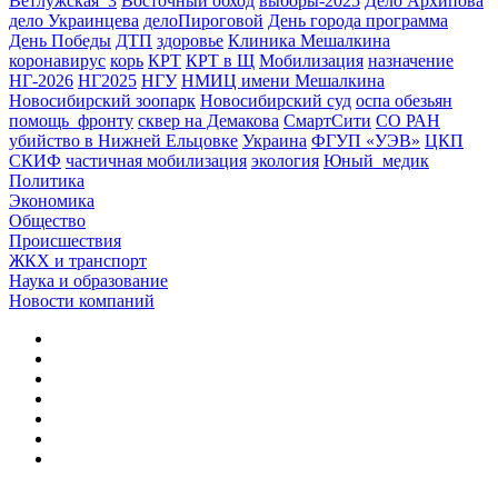
Ветлужская_3
Восточный обход
выборы-2025
Дело Архипова
дело Украинцева
делоПироговой
День города программа
День Победы
ДТП
здоровье
Клиника Мешалкина
коронавирус
корь
КРТ
КРТ в Щ
Мобилизация
назначение
НГ-2026
НГ2025
НГУ
НМИЦ имени Мешалкина
Новосибирский зоопарк
Новосибирский суд
оспа обезьян
помощь_фронту
сквер на Демакова
СмартСити
СО РАН
убийство в Нижней Ельцовке
Украина
ФГУП «УЭВ»
ЦКП
СКИФ
частичная мобилизация
экология
Юный_медик
Политика
Экономика
Общество
Происшествия
ЖКХ и транспорт
Наука и образование
Новости компаний