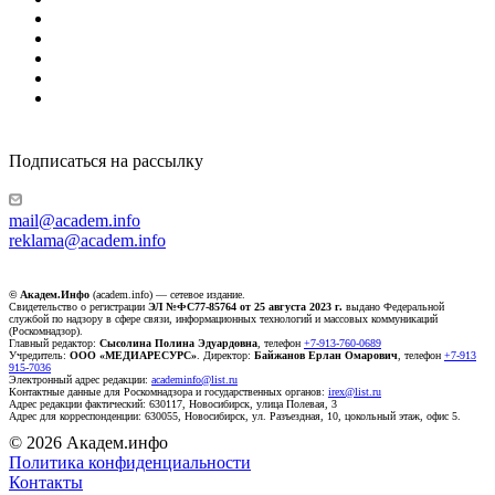
Подписаться на рассылку
mail@academ.info
reklama@academ.info
© Академ.Инфо
(academ.info) — сетевое издание.
Свидетельство о регистрации
ЭЛ №ФС77-85764 от 25 августа 2023 г.
выдано Федеральной
службой по надзору в сфере связи, информационных технологий и массовых коммуникаций
(Роскомнадзор).
Главный редактор:
Сысолина Полина Эдуардовна
, телефон
+7-913-760-0689
Учредитель:
ООО «МЕДИАРЕСУРС»
. Директор:
Байжанов Ерлан Омарович
, телефон
+7-913
915-7036
Электронный адрес редакции:
academinfo@list.ru
Контактные данные для Роскомнадзора и государственных органов:
irex@list.ru
Адрес редакции фактический: 630117, Новосибирск, улица Полевая, 3
Адрес для корреспонденции: 630055, Новосибирск, ул. Разъездная, 10, цокольный этаж, офис 5.
© 2026 Академ.инфо
Политика конфиденциальности
Контакты