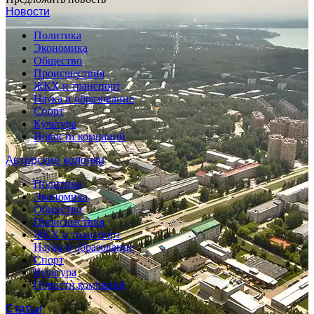
Новости
Политика
Экономика
Общество
Происшествия
ЖКХ и транспорт
Наука и образование
Спорт
Культура
Новости компаний
Авторские колонки
Политика
Экономика
Общество
Происшествия
ЖКХ и транспорт
Наука и образование
Спорт
Культура
Новости компаний
Статьи