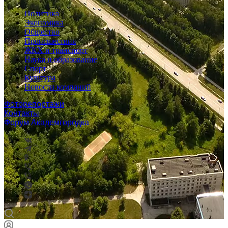
Политика
Экономика
Общество
Происшествия
ЖКХ и транспорт
Наука и образование
Спорт
Культура
Новости компаний
Фоторепортажи
Контакты
Форум Академгородка