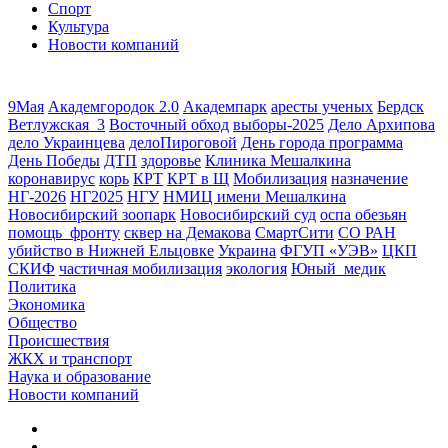
Спорт
Культура
Новости компаний
9Мая
Академгородок 2.0
Академпарк
аресты ученых
Бердск
Ветлужская_3
Восточный обход
выборы-2025
Дело Архипова
дело Украинцева
делоПироговой
День города программа
День Победы
ДТП
здоровье
Клиника Мешалкина
коронавирус
корь
КРТ
КРТ в Щ
Мобилизация
назначение
НГ-2026
НГ2025
НГУ
НМИЦ имени Мешалкина
Новосибирский зоопарк
Новосибирский суд
оспа обезьян
помощь_фронту
сквер на Демакова
СмартСити
СО РАН
убийство в Нижней Ельцовке
Украина
ФГУП «УЭВ»
ЦКП
СКИФ
частичная мобилизация
экология
Юный_медик
Политика
Экономика
Общество
Происшествия
ЖКХ и транспорт
Наука и образование
Новости компаний