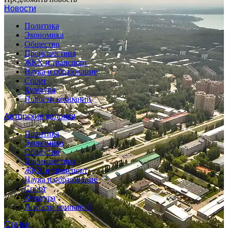
Новости
Политика
Экономика
Общество
Происшествия
ЖКХ и транспорт
Наука и образование
Спорт
Культура
Новости компаний
Авторские колонки
Политика
Экономика
Общество
Происшествия
ЖКХ и транспорт
Наука и образование
Спорт
Культура
Новости компаний
Статьи