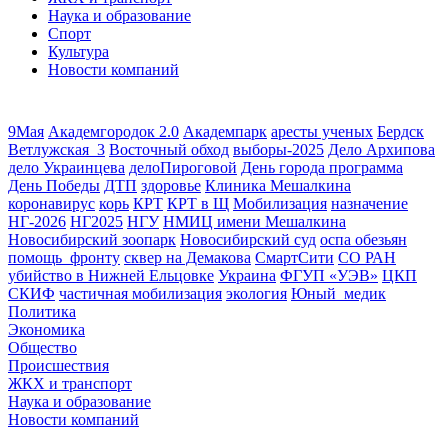
Наука и образование
Спорт
Культура
Новости компаний
9Мая
Академгородок 2.0
Академпарк
аресты ученых
Бердск
Ветлужская_3
Восточный обход
выборы-2025
Дело Архипова
дело Украинцева
делоПироговой
День города программа
День Победы
ДТП
здоровье
Клиника Мешалкина
коронавирус
корь
КРТ
КРТ в Щ
Мобилизация
назначение
НГ-2026
НГ2025
НГУ
НМИЦ имени Мешалкина
Новосибирский зоопарк
Новосибирский суд
оспа обезьян
помощь_фронту
сквер на Демакова
СмартСити
СО РАН
убийство в Нижней Ельцовке
Украина
ФГУП «УЭВ»
ЦКП
СКИФ
частичная мобилизация
экология
Юный_медик
Политика
Экономика
Общество
Происшествия
ЖКХ и транспорт
Наука и образование
Новости компаний