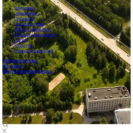
Политика
Экономика
Общество
Происшествия
ЖКХ и транспорт
Наука и образование
Спорт
Культура
Новости компаний
Фоторепортажи
Контакты
Форум Академгородка