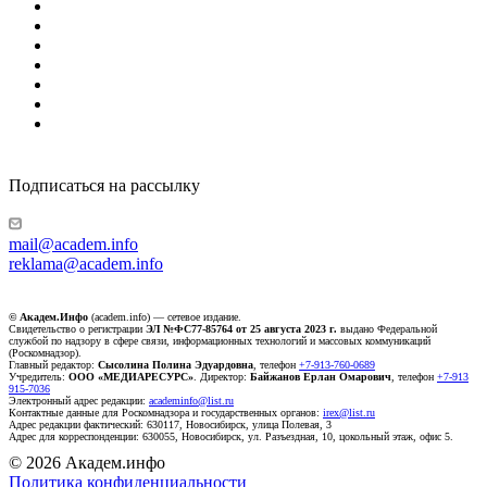
Подписаться на рассылку
mail@academ.info
reklama@academ.info
© Академ.Инфо
(academ.info) — сетевое издание.
Свидетельство о регистрации
ЭЛ №ФС77-85764 от 25 августа 2023 г.
выдано Федеральной
службой по надзору в сфере связи, информационных технологий и массовых коммуникаций
(Роскомнадзор).
Главный редактор:
Сысолина Полина Эдуардовна
, телефон
+7-913-760-0689
Учредитель:
ООО «МЕДИАРЕСУРС»
. Директор:
Байжанов Ерлан Омарович
, телефон
+7-913
915-7036
Электронный адрес редакции:
academinfo@list.ru
Контактные данные для Роскомнадзора и государственных органов:
irex@list.ru
Адрес редакции фактический: 630117, Новосибирск, улица Полевая, 3
Адрес для корреспонденции: 630055, Новосибирск, ул. Разъездная, 10, цокольный этаж, офис 5.
© 2026 Академ.инфо
Политика конфиденциальности