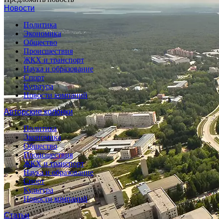
Новости
Политика
Экономика
Общество
Происшествия
ЖКХ и транспорт
Наука и образование
Спорт
Культура
Новости компаний
Авторские колонки
Политика
Экономика
Общество
Происшествия
ЖКХ и транспорт
Наука и образование
Спорт
Культура
Новости компаний
Статьи