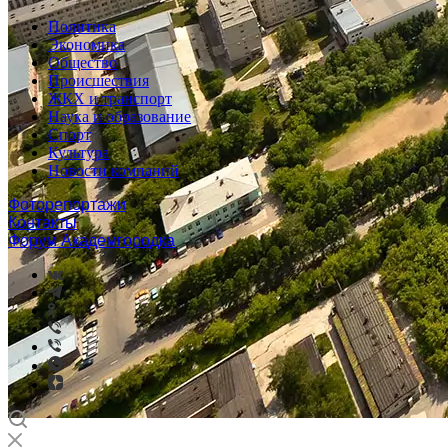
Политика
Экономика
Общество
Происшествия
ЖКХ и транспорт
Наука и образование
Спорт
Культура
Новости компаний
Фоторепортажи
Контакты
Форум Академгородка