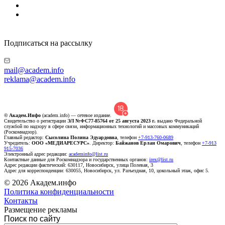
Подписаться на рассылку
mail@academ.info
reklama@academ.info
© Академ.Инфо
(academ.info) — сетевое издание.
Свидетельство о регистрации
ЭЛ №ФС77-85764 от 25 августа 2023 г.
выдано Федеральной
службой по надзору в сфере связи, информационных технологий и массовых коммуникаций
(Роскомнадзор).
Главный редактор:
Сысолина Полина Эдуардовна
, телефон
+7-913-760-0689
Учредитель:
ООО «МЕДИАРЕСУРС»
. Директор:
Байжанов Ерлан Омарович
, телефон
+7-913
915-7036
Электронный адрес редакции:
academinfo@list.ru
Контактные данные для Роскомнадзора и государственных органов:
irex@list.ru
Адрес редакции фактический: 630117, Новосибирск, улица Полевая, 3
Адрес для корреспонденции: 630055, Новосибирск, ул. Разъездная, 10, цокольный этаж, офис 5.
© 2026 Академ.инфо
Политика конфиденциальности
Контакты
Размещение рекламы
Поиск по сайту