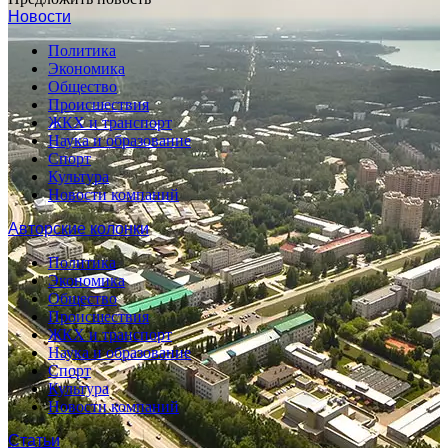
Новости
Политика
Экономика
Общество
Происшествия
ЖКХ и транспорт
Наука и образование
Спорт
Культура
Новости компаний
Авторские колонки
Политика
Экономика
Общество
Происшествия
ЖКХ и транспорт
Наука и образование
Спорт
Культура
Новости компаний
Статьи