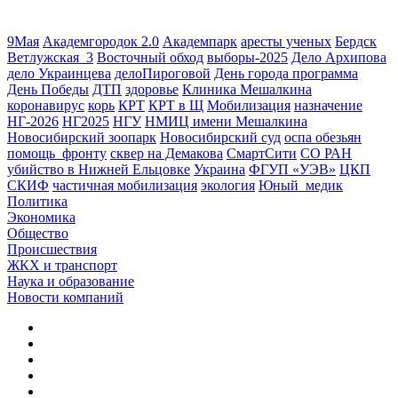
9Мая
Академгородок 2.0
Академпарк
аресты ученых
Бердск
Ветлужская_3
Восточный обход
выборы-2025
Дело Архипова
дело Украинцева
делоПироговой
День города программа
День Победы
ДТП
здоровье
Клиника Мешалкина
коронавирус
корь
КРТ
КРТ в Щ
Мобилизация
назначение
НГ-2026
НГ2025
НГУ
НМИЦ имени Мешалкина
Новосибирский зоопарк
Новосибирский суд
оспа обезьян
помощь_фронту
сквер на Демакова
СмартСити
СО РАН
убийство в Нижней Ельцовке
Украина
ФГУП «УЭВ»
ЦКП
СКИФ
частичная мобилизация
экология
Юный_медик
Политика
Экономика
Общество
Происшествия
ЖКХ и транспорт
Наука и образование
Новости компаний