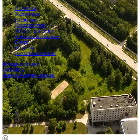
Политика
Экономика
Общество
Происшествия
ЖКХ и транспорт
Наука и образование
Спорт
Культура
Новости компаний
Фоторепортажи
Контакты
Форум Академгородка