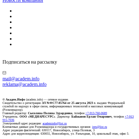
Новости компаний
Подписаться на рассылку
mail@academ.info
reklama@academ.info
© Академ.Инфо
(academ.info) — сетевое издание.
Свидетельство о регистрации
ЭЛ №ФС77-85764 от 25 августа 2023 г.
выдано Федеральной
службой по надзору в сфере связи, информационных технологий и массовых коммуникаций
(Роскомнадзор).
Главный редактор:
Сысолина Полина Эдуардовна
, телефон
+7-913-760-0689
Учредитель:
ООО «МЕДИАРЕСУРС»
. Директор:
Байжанов Ерлан Омарович
, телефон
+7-913
915-7036
Электронный адрес редакции:
academinfo@list.ru
Контактные данные для Роскомнадзора и государственных органов:
irex@list.ru
Адрес редакции фактический: 630117, Новосибирск, улица Полевая, 3
Адрес для корреспонденции: 630055, Новосибирск, ул. Разъездная, 10, цокольный этаж, офис 5.