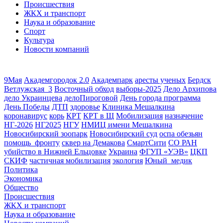
Происшествия
ЖКХ и транспорт
Наука и образование
Спорт
Культура
Новости компаний
9Мая
Академгородок 2.0
Академпарк
аресты ученых
Бердск
Ветлужская_3
Восточный обход
выборы-2025
Дело Архипова
дело Украинцева
делоПироговой
День города программа
День Победы
ДТП
здоровье
Клиника Мешалкина
коронавирус
корь
КРТ
КРТ в Щ
Мобилизация
назначение
НГ-2026
НГ2025
НГУ
НМИЦ имени Мешалкина
Новосибирский зоопарк
Новосибирский суд
оспа обезьян
помощь_фронту
сквер на Демакова
СмартСити
СО РАН
убийство в Нижней Ельцовке
Украина
ФГУП «УЭВ»
ЦКП
СКИФ
частичная мобилизация
экология
Юный_медик
Политика
Экономика
Общество
Происшествия
ЖКХ и транспорт
Наука и образование