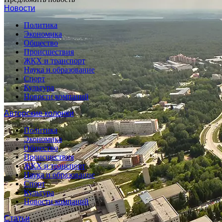
Новости
Политика
Экономика
Общество
Происшествия
ЖКХ и транспорт
Наука и образование
Спорт
Культура
Новости компаний
Авторские колонки
Политика
Экономика
Общество
Происшествия
ЖКХ и транспорт
Наука и образование
Спорт
Культура
Новости компаний
Статьи