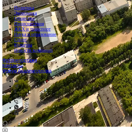
Политика
Экономика
Общество
Происшествия
ЖКХ и транспорт
Наука и образование
Спорт
Культура
Новости компаний
Фоторепортажи
Контакты
Форум Академгородка