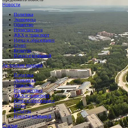
Новости
Политика
Экономика
Общество
Происшествия
ЖКХ и транспорт
Наука и образование
Спорт
Культура
Новости компаний
Авторские колонки
Политика
Экономика
Общество
Происшествия
ЖКХ и транспорт
Наука и образование
Спорт
Культура
Новости компаний
Статьи