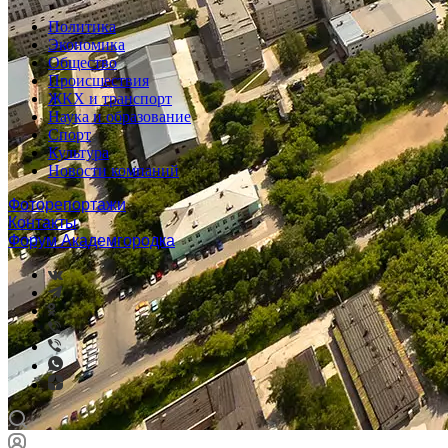
Политика
Экономика
Общество
Происшествия
ЖКХ и транспорт
Наука и образование
Спорт
Культура
Новости компаний
Фоторепортажи
Контакты
Форум Академгородка