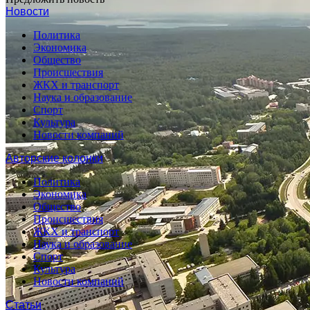
Новости
Политика
Экономика
Общество
Происшествия
ЖКХ и транспорт
Наука и образование
Спорт
Культура
Новости компаний
Авторские колонки
Политика
Экономика
Общество
Происшествия
ЖКХ и транспорт
Наука и образование
Спорт
Культура
Новости компаний
Статьи