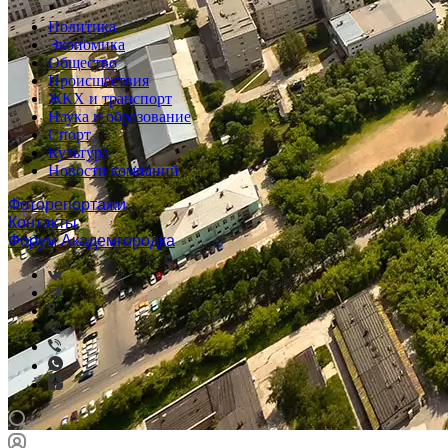
Политика
Экономика
Общество
Происшествия
ЖКХ и транспорт
Наука и образование
Спорт
Культура
Новости компаний
Фоторепортажи
Контакты
Форум Академгородка