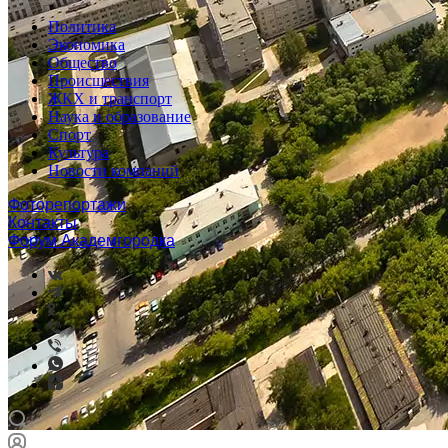
Политика
Экономика
Общество
Происшествия
ЖКХ и транспорт
Наука и образование
Спорт
Культура
Новости компаний
Фоторепортажи
Контакты
Форум Академгородка