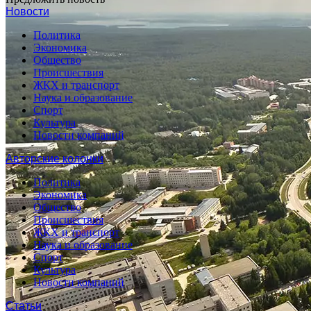
Новости
Политика
Экономика
Общество
Происшествия
ЖКХ и транспорт
Наука и образование
Спорт
Культура
Новости компаний
Авторские колонки
Политика
Экономика
Общество
Происшествия
ЖКХ и транспорт
Наука и образование
Спорт
Культура
Новости компаний
Статьи