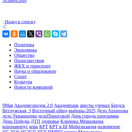
Academ.info
Назад к списку
Политика
Экономика
Общество
Происшествия
ЖКХ и транспорт
Наука и образование
Спорт
Культура
Новости компаний
9Мая
Академгородок 2.0
Академпарк
аресты ученых
Бердск
Ветлужская_3
Восточный обход
выборы-2025
Дело Архипова
дело Украинцева
делоПироговой
День города программа
День Победы
ДТП
здоровье
Клиника Мешалкина
коронавирус
корь
КРТ
КРТ в Щ
Мобилизация
назначение
НГ-2026
НГ2025
НГУ
НМИЦ имени Мешалкина