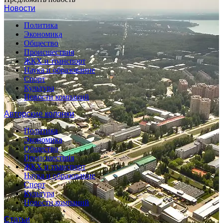
Новости
Политика
Экономика
Общество
Происшествия
ЖКХ и транспорт
Наука и образование
Спорт
Культура
Новости компаний
Авторские колонки
Политика
Экономика
Общество
Происшествия
ЖКХ и транспорт
Наука и образование
Спорт
Культура
Новости компаний
Статьи