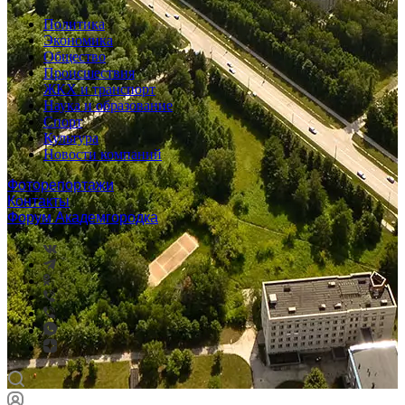
Политика
Экономика
Общество
Происшествия
ЖКХ и транспорт
Наука и образование
Спорт
Культура
Новости компаний
Фоторепортажи
Контакты
Форум Академгородка