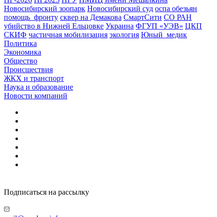
Новосибирский зоопарк
Новосибирский суд
оспа обезьян
помощь_фронту
сквер на Демакова
СмартСити
СО РАН
убийство в Нижней Ельцовке
Украина
ФГУП «УЭВ»
ЦКП
СКИФ
частичная мобилизация
экология
Юный_медик
Политика
Экономика
Общество
Происшествия
ЖКХ и транспорт
Наука и образование
Новости компаний
Подписаться на рассылку