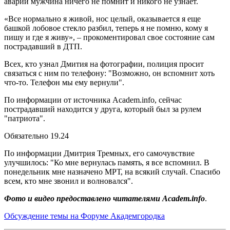
аварии мужчина ничего не помнит и никого не узнает.
«Все нормально я живой, нос целый, оказывается я еще
башкой лобовое стекло разбил, теперь я не помню, кому я
пишу и где я живу», – прокоментировал свое состояние сам
пострадавший в ДТП.
Всех, кто узнал Дмития на фотографии, полиция просит
связаться с ним по телефону: "Возможно, он вспомнит хоть
что-то. Телефон мы ему вернули".
По информации от источника Аcadem.info, сейчас
пострадавший находится у друга, который был за рулем
"патриота".
Обязательно 19.24
По информации Дмитрия Тремных, его самочувствие
улучшилось: "Ко мне вернулась память, я все вспомнил. В
понедельник мне назначено МРТ, на всякий случай. Спасибо
всем, кто мне звонил и волновался".
Фото и видео предоставлено читателями Аcadem.info
.
Обсуждение темы на Форуме Академгородка