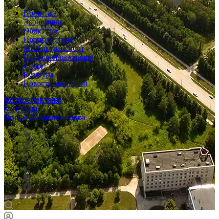
Политика
Экономика
Общество
Происшествия
ЖКХ и транспорт
Наука и образование
Спорт
Культура
Новости компаний
Фоторепортажи
Контакты
Форум Академгородка