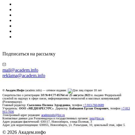
Подписаться на рассылку
mail@academ.info
reklama@academ.info
© Академ.Инфо
(academ.info) — сетевое издание.
Свидетельство о регистрации
ЭЛ №ФС77-85764 от 25 августа 2023 г.
выдано Федеральной
службой по надзору в сфере связи, информационных технологий и массовых коммуникаций
(Роскомнадзор).
Главный редактор:
Сысолина Полина Эдуардовна
, телефон
+7-913-760-0689
Учредитель:
ООО «МЕДИАРЕСУРС»
. Директор:
Байжанов Ерлан Омарович
, телефон
+7-913
915-7036
Электронный адрес редакции:
academinfo@list.ru
Контактные данные для Роскомнадзора и государственных органов:
irex@list.ru
Адрес редакции фактический: 630117, Новосибирск, улица Полевая, 3
Адрес для корреспонденции: 630055, Новосибирск, ул. Разъездная, 10, цокольный этаж, офис 5.
© 2026 Академ.инфо