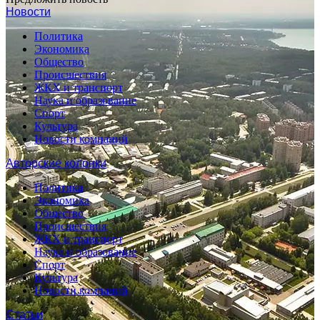
Новости
Политика
Экономика
Общество
Происшествия
ЖКХ и транспорт
Наука и образование
Спорт
Культура
Новости компаний
Авторские колонки
Политика
Экономика
Общество
Происшествия
ЖКХ и транспорт
Наука и образование
Спорт
Культура
Новости компаний
Статьи