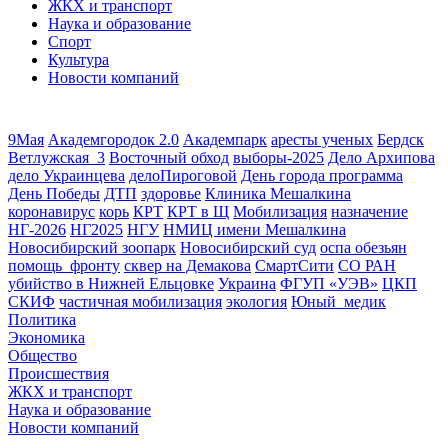
ЖКХ и транспорт
Наука и образование
Спорт
Культура
Новости компаний
9Мая
Академгородок 2.0
Академпарк
аресты ученых
Бердск
Ветлужская_3
Восточный обход
выборы-2025
Дело Архипова
дело Украинцева
делоПироговой
День города программа
День Победы
ДТП
здоровье
Клиника Мешалкина
коронавирус
корь
КРТ
КРТ в Щ
Мобилизация
назначение
НГ-2026
НГ2025
НГУ
НМИЦ имени Мешалкина
Новосибирский зоопарк
Новосибирский суд
оспа обезьян
помощь_фронту
сквер на Демакова
СмартСити
СО РАН
убийство в Нижней Ельцовке
Украина
ФГУП «УЭВ»
ЦКП
СКИФ
частичная мобилизация
экология
Юный_медик
Политика
Экономика
Общество
Происшествия
ЖКХ и транспорт
Наука и образование
Новости компаний