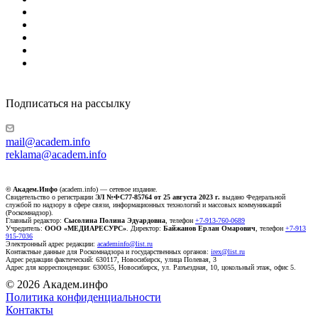
Подписаться на рассылку
mail@academ.info
reklama@academ.info
© Академ.Инфо
(academ.info) — сетевое издание.
Свидетельство о регистрации
ЭЛ №ФС77-85764 от 25 августа 2023 г.
выдано Федеральной
службой по надзору в сфере связи, информационных технологий и массовых коммуникаций
(Роскомнадзор).
Главный редактор:
Сысолина Полина Эдуардовна
, телефон
+7-913-760-0689
Учредитель:
ООО «МЕДИАРЕСУРС»
. Директор:
Байжанов Ерлан Омарович
, телефон
+7-913
915-7036
Электронный адрес редакции:
academinfo@list.ru
Контактные данные для Роскомнадзора и государственных органов:
irex@list.ru
Адрес редакции фактический: 630117, Новосибирск, улица Полевая, 3
Адрес для корреспонденции: 630055, Новосибирск, ул. Разъездная, 10, цокольный этаж, офис 5.
© 2026 Академ.инфо
Политика конфиденциальности
Контакты