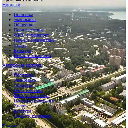
Новости
Политика
Экономика
Общество
Происшествия
ЖКХ и транспорт
Наука и образование
Спорт
Культура
Новости компаний
Авторские колонки
Политика
Экономика
Общество
Происшествия
ЖКХ и транспорт
Наука и образование
Спорт
Культура
Новости компаний
Статьи