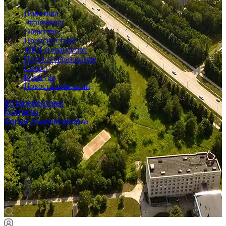
Политика
Экономика
Общество
Происшествия
ЖКХ и транспорт
Наука и образование
Спорт
Культура
Новости компаний
Фоторепортажи
Контакты
Форум Академгородка