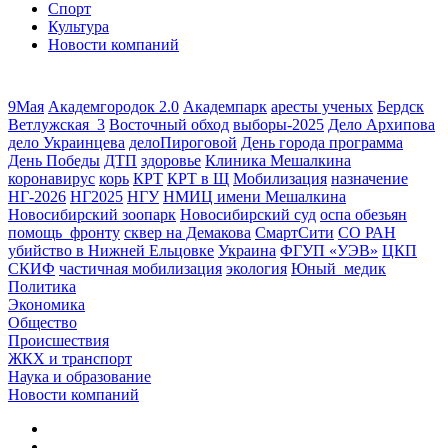
Спорт
Культура
Новости компаний
9Мая
Академгородок 2.0
Академпарк
аресты ученых
Бердск
Ветлужская_3
Восточный обход
выборы-2025
Дело Архипова
дело Украинцева
делоПироговой
День города программа
День Победы
ДТП
здоровье
Клиника Мешалкина
коронавирус
корь
КРТ
КРТ в Щ
Мобилизация
назначение
НГ-2026
НГ2025
НГУ
НМИЦ имени Мешалкина
Новосибирский зоопарк
Новосибирский суд
оспа обезьян
помощь_фронту
сквер на Демакова
СмартСити
СО РАН
убийство в Нижней Ельцовке
Украина
ФГУП «УЭВ»
ЦКП
СКИФ
частичная мобилизация
экология
Юный_медик
Политика
Экономика
Общество
Происшествия
ЖКХ и транспорт
Наука и образование
Новости компаний