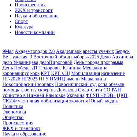
Происшествия
ЖКХ и транспорт
Наука и образование
Спорт
Культура
Новости компаний
9Мая
Академгородок 2.0
Академпарк
аресты ученых
Бердск
Ветлужская_3
Восточный обход
выборы-2025
Дело Архипова
дело Украинцева
делоПироговой
День города программа
День Победы
ДТП
здоровье
Клиника Мешалкина
коронавирус
корь
КРТ
КРТ в Щ
Мобилизация
назначение
НГ-2026
НГ2025
НГУ
НМИЦ имени Мешалкина
Новосибирский зоопарк
Новосибирский суд
оспа обезьян
помощь_фронту
сквер на Демакова
СмартСити
СО РАН
убийство в Нижней Ельцовке
Украина
ФГУП «УЭВ»
ЦКП
СКИФ
частичная мобилизация
экология
Юный_медик
Политика
Экономика
Общество
Происшествия
ЖКХ и транспорт
Наука и образование