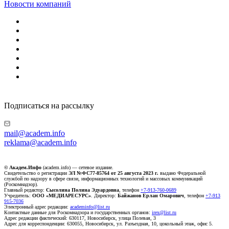
Новости компаний
Подписаться на рассылку
mail@academ.info
reklama@academ.info
© Академ.Инфо
(academ.info) — сетевое издание.
Свидетельство о регистрации
ЭЛ №ФС77-85764 от 25 августа 2023 г.
выдано Федеральной
службой по надзору в сфере связи, информационных технологий и массовых коммуникаций
(Роскомнадзор).
Главный редактор:
Сысолина Полина Эдуардовна
, телефон
+7-913-760-0689
Учредитель:
ООО «МЕДИАРЕСУРС»
. Директор:
Байжанов Ерлан Омарович
, телефон
+7-913
915-7036
Электронный адрес редакции:
academinfo@list.ru
Контактные данные для Роскомнадзора и государственных органов:
irex@list.ru
Адрес редакции фактический: 630117, Новосибирск, улица Полевая, 3
Адрес для корреспонденции: 630055, Новосибирск, ул. Разъездная, 10, цокольный этаж, офис 5.