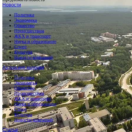
Новости
Политика
Экономика
Общество
Происшествия
ЖКХ и транспорт
Наука и образование
Спорт
Культура
Новости компаний
Авторские колонки
Политика
Экономика
Общество
Происшествия
ЖКХ и транспорт
Наука и образование
Спорт
Культура
Новости компаний
Статьи