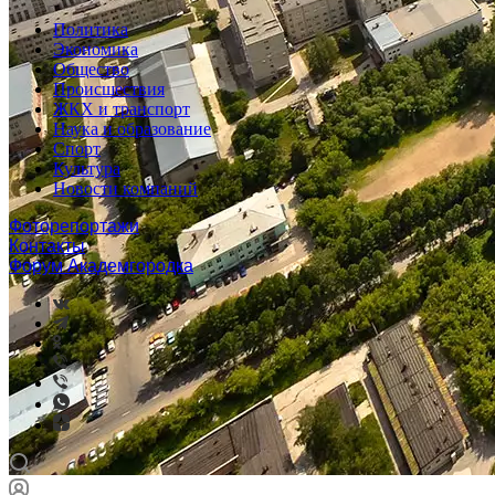
Политика
Экономика
Общество
Происшествия
ЖКХ и транспорт
Наука и образование
Спорт
Культура
Новости компаний
Фоторепортажи
Контакты
Форум Академгородка