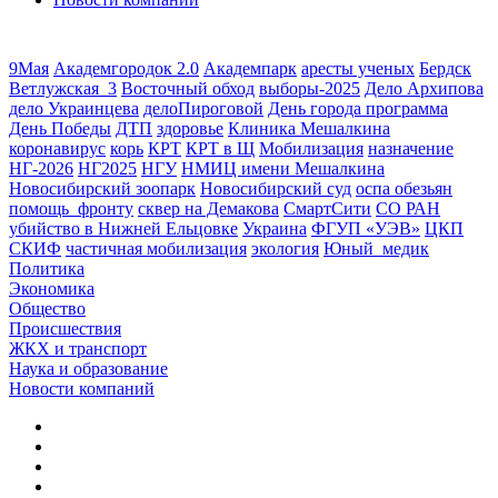
9Мая
Академгородок 2.0
Академпарк
аресты ученых
Бердск
Ветлужская_3
Восточный обход
выборы-2025
Дело Архипова
дело Украинцева
делоПироговой
День города программа
День Победы
ДТП
здоровье
Клиника Мешалкина
коронавирус
корь
КРТ
КРТ в Щ
Мобилизация
назначение
НГ-2026
НГ2025
НГУ
НМИЦ имени Мешалкина
Новосибирский зоопарк
Новосибирский суд
оспа обезьян
помощь_фронту
сквер на Демакова
СмартСити
СО РАН
убийство в Нижней Ельцовке
Украина
ФГУП «УЭВ»
ЦКП
СКИФ
частичная мобилизация
экология
Юный_медик
Политика
Экономика
Общество
Происшествия
ЖКХ и транспорт
Наука и образование
Новости компаний