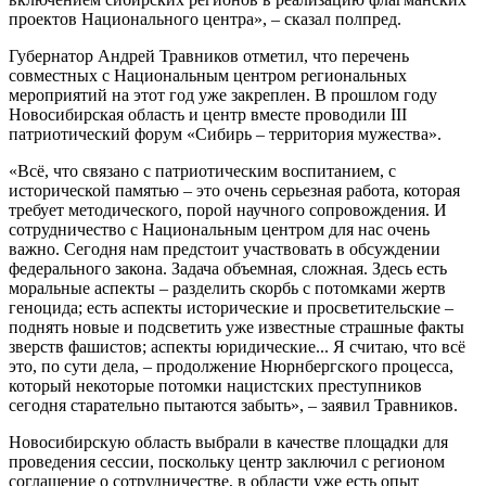
проектов Национального центра», – сказал полпред.
Губернатор Андрей Травников отметил, что перечень
совместных с Национальным центром региональных
мероприятий на этот год уже закреплен. В прошлом году
Новосибирская область и центр вместе проводили III
патриотический форум «Сибирь – территория мужества».
«Всё, что связано с патриотическим воспитанием, с
исторической памятью – это очень серьезная работа, которая
требует методического, порой научного сопровождения. И
сотрудничество с Национальным центром для нас очень
важно. Сегодня нам предстоит участвовать в обсуждении
федерального закона. Задача объемная, сложная. Здесь есть
моральные аспекты – разделить скорбь с потомками жертв
геноцида; есть аспекты исторические и просветительские –
поднять новые и подсветить уже известные страшные факты
зверств фашистов; аспекты юридические... Я считаю, что всё
это, по сути дела, – продолжение Нюрнбергского процесса,
который некоторые потомки нацистских преступников
сегодня старательно пытаются забыть», – заявил Травников.
Новосибирскую область выбрали в качестве площадки для
проведения сессии, поскольку центр заключил с регионом
соглашение о сотрудничестве, в области уже есть опыт