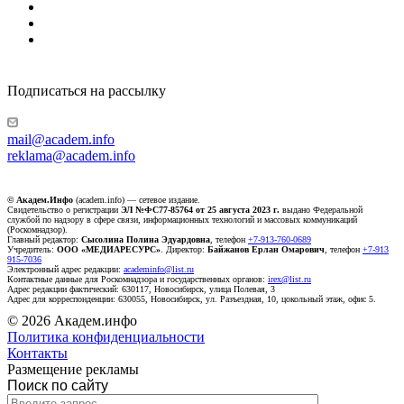
Подписаться на рассылку
mail@academ.info
reklama@academ.info
© Академ.Инфо
(academ.info) — сетевое издание.
Свидетельство о регистрации
ЭЛ №ФС77-85764 от 25 августа 2023 г.
выдано Федеральной
службой по надзору в сфере связи, информационных технологий и массовых коммуникаций
(Роскомнадзор).
Главный редактор:
Сысолина Полина Эдуардовна
, телефон
+7-913-760-0689
Учредитель:
ООО «МЕДИАРЕСУРС»
. Директор:
Байжанов Ерлан Омарович
, телефон
+7-913
915-7036
Электронный адрес редакции:
academinfo@list.ru
Контактные данные для Роскомнадзора и государственных органов:
irex@list.ru
Адрес редакции фактический: 630117, Новосибирск, улица Полевая, 3
Адрес для корреспонденции: 630055, Новосибирск, ул. Разъездная, 10, цокольный этаж, офис 5.
© 2026 Академ.инфо
Политика конфиденциальности
Контакты
Размещение рекламы
Поиск по сайту