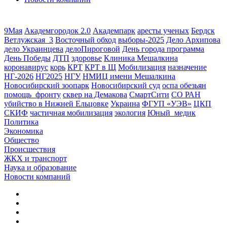
9Мая
Академгородок 2.0
Академпарк
аресты ученых
Бердск
Ветлужская_3
Восточный обход
выборы-2025
Дело Архипова
дело Украинцева
делоПироговой
День города программа
День Победы
ДТП
здоровье
Клиника Мешалкина
коронавирус
корь
КРТ
КРТ в Щ
Мобилизация
назначение
НГ-2026
НГ2025
НГУ
НМИЦ имени Мешалкина
Новосибирский зоопарк
Новосибирский суд
оспа обезьян
помощь_фронту
сквер на Демакова
СмартСити
СО РАН
убийство в Нижней Ельцовке
Украина
ФГУП «УЭВ»
ЦКП
СКИФ
частичная мобилизация
экология
Юный_медик
Политика
Экономика
Общество
Происшествия
ЖКХ и транспорт
Наука и образование
Новости компаний