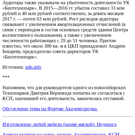
Аудиторы также указывали на убыточность деятельности УК
«Биотехнопарк». В 2015—2016 гг. убыток составил 33 млн
рублей и 40 млн рублей соответственно, за девять месяцев
2017 г. — почти 63 млн рублей. Рост расходов аудиторы
связывают с увеличением амортизационных отчислений (в
связи с переводом в состав основных средств здания Центра
коллективного пользования), а также с увеличением
численности работающих с 29 до 51 человека. Притом
известно, что около 300 кв. м в ЦКП принадлежит Андрею
Бекареву, председателю совета директоров УК
«Биотехнопарк».
Источник:
ndn.info
***
Напомним, что для руководителя одного из новосибирских
Технопарков Дмитрия Верховода попытка не согласиться с
КСП, оценившей его деятельность, закончилась отставкой.
Обсуждение темы на Форуме Академгородка
Изготовление любой мебели (кроме мягкой). Недорого
Аренда квартир на сутки, недели. Академгородок, КСМ,