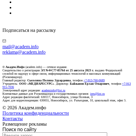
Подписаться на рассылку
mail@academ.info
reklama@academ.info
© Академ.Инфо
(academ.info) — сетевое издание.
Свидетельство о регистрации
ЭЛ №ФС77-85764 от 25 августа 2023 г.
выдано Федеральной
службой по надзору в сфере связи, информационных технологий и массовых коммуникаций
(Роскомнадзор).
Главный редактор:
Сысолина Полина Эдуардовна
, телефон
+7-913-760-0689
Учредитель:
ООО «МЕДИАРЕСУРС»
. Директор:
Байжанов Ерлан Омарович
, телефон
+7-913
915-7036
Электронный адрес редакции:
academinfo@list.ru
Контактные данные для Роскомнадзора и государственных органов:
irex@list.ru
Адрес редакции фактический: 630117, Новосибирск, улица Полевая, 3
Адрес для корреспонденции: 630055, Новосибирск, ул. Разъездная, 10, цокольный этаж, офис 5.
© 2026 Академ.инфо
Политика конфиденциальности
Контакты
Размещение рекламы
Поиск по сайту