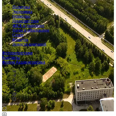
Политика
Экономика
Общество
Происшествия
ЖКХ и транспорт
Наука и образование
Спорт
Культура
Новости компаний
Фоторепортажи
Контакты
Форум Академгородка