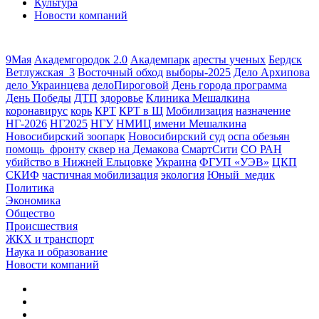
Культура
Новости компаний
9Мая
Академгородок 2.0
Академпарк
аресты ученых
Бердск
Ветлужская_3
Восточный обход
выборы-2025
Дело Архипова
дело Украинцева
делоПироговой
День города программа
День Победы
ДТП
здоровье
Клиника Мешалкина
коронавирус
корь
КРТ
КРТ в Щ
Мобилизация
назначение
НГ-2026
НГ2025
НГУ
НМИЦ имени Мешалкина
Новосибирский зоопарк
Новосибирский суд
оспа обезьян
помощь_фронту
сквер на Демакова
СмартСити
СО РАН
убийство в Нижней Ельцовке
Украина
ФГУП «УЭВ»
ЦКП
СКИФ
частичная мобилизация
экология
Юный_медик
Политика
Экономика
Общество
Происшествия
ЖКХ и транспорт
Наука и образование
Новости компаний