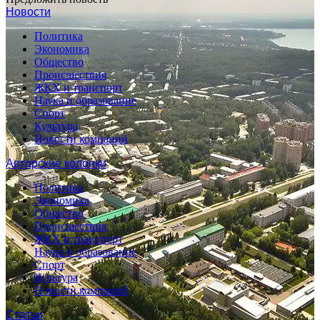
Новости
Политика
Экономика
Общество
Происшествия
ЖКХ и транспорт
Наука и образование
Спорт
Культура
Новости компаний
Авторские колонки
Политика
Экономика
Общество
Происшествия
ЖКХ и транспорт
Наука и образование
Спорт
Культура
Новости компаний
Статьи