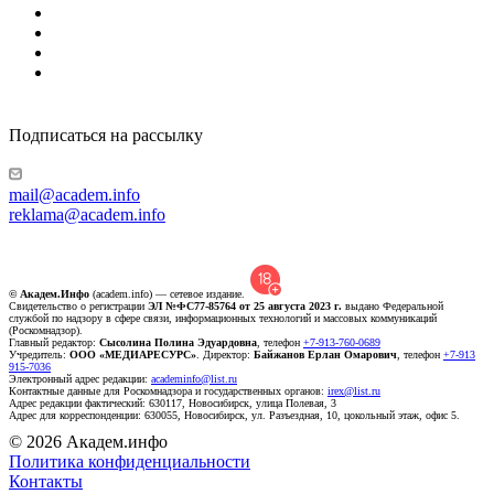
Подписаться на рассылку
mail@academ.info
reklama@academ.info
© Академ.Инфо
(academ.info) — сетевое издание.
Свидетельство о регистрации
ЭЛ №ФС77-85764 от 25 августа 2023 г.
выдано Федеральной
службой по надзору в сфере связи, информационных технологий и массовых коммуникаций
(Роскомнадзор).
Главный редактор:
Сысолина Полина Эдуардовна
, телефон
+7-913-760-0689
Учредитель:
ООО «МЕДИАРЕСУРС»
. Директор:
Байжанов Ерлан Омарович
, телефон
+7-913
915-7036
Электронный адрес редакции:
academinfo@list.ru
Контактные данные для Роскомнадзора и государственных органов:
irex@list.ru
Адрес редакции фактический: 630117, Новосибирск, улица Полевая, 3
Адрес для корреспонденции: 630055, Новосибирск, ул. Разъездная, 10, цокольный этаж, офис 5.
© 2026 Академ.инфо
Политика конфиденциальности
Контакты