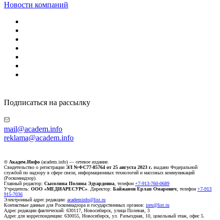
Новости компаний
Подписаться на рассылку
mail@academ.info
reklama@academ.info
© Академ.Инфо
(academ.info) — сетевое издание.
Свидетельство о регистрации
ЭЛ №ФС77-85764 от 25 августа 2023 г.
выдано Федеральной
службой по надзору в сфере связи, информационных технологий и массовых коммуникаций
(Роскомнадзор).
Главный редактор:
Сысолина Полина Эдуардовна
, телефон
+7-913-760-0689
Учредитель:
ООО «МЕДИАРЕСУРС»
. Директор:
Байжанов Ерлан Омарович
, телефон
+7-913
915-7036
Электронный адрес редакции:
academinfo@list.ru
Контактные данные для Роскомнадзора и государственных органов:
irex@list.ru
Адрес редакции фактический: 630117, Новосибирск, улица Полевая, 3
Адрес для корреспонденции: 630055, Новосибирск, ул. Разъездная, 10, цокольный этаж, офис 5.