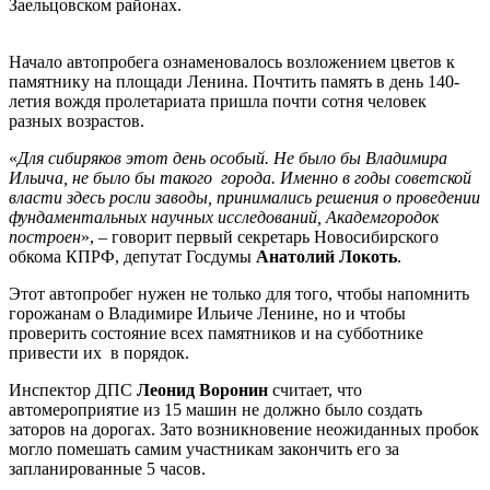
Заельцовском районах.
Начало автопробега ознаменовалось возложением цветов к
памятнику на площади Ленина. Почтить память в день 140-
летия вождя пролетариата пришла почти сотня человек
разных возрастов.
«
Для сибиряков этот день особый. Не было бы Владимира
Ильича, не было бы такого города. Именно в годы советской
власти здесь росли заводы, принимались решения о проведении
фундаментальных научных исследований, Академгородок
построен
», – говорит первый секретарь Новосибирского
обкома КПРФ, депутат Госдумы
Анатолий Локоть
.
Этот автопробег нужен не только для того, чтобы напомнить
горожанам о Владимире Ильиче Ленине, но и чтобы
проверить состояние всех памятников и на субботнике
привести их в порядок.
Инспектор ДПС
Леонид Воронин
считает, что
автомероприятие из 15 машин не должно было создать
заторов на дорогах. Зато возникновение неожиданных пробок
могло помешать самим участникам закончить его за
запланированные 5 часов.