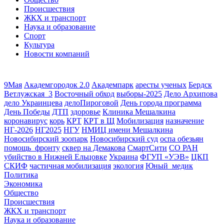
Происшествия
ЖКХ и транспорт
Наука и образование
Спорт
Культура
Новости компаний
9Мая
Академгородок 2.0
Академпарк
аресты ученых
Бердск
Ветлужская_3
Восточный обход
выборы-2025
Дело Архипова
дело Украинцева
делоПироговой
День города программа
День Победы
ДТП
здоровье
Клиника Мешалкина
коронавирус
корь
КРТ
КРТ в Щ
Мобилизация
назначение
НГ-2026
НГ2025
НГУ
НМИЦ имени Мешалкина
Новосибирский зоопарк
Новосибирский суд
оспа обезьян
помощь_фронту
сквер на Демакова
СмартСити
СО РАН
убийство в Нижней Ельцовке
Украина
ФГУП «УЭВ»
ЦКП
СКИФ
частичная мобилизация
экология
Юный_медик
Политика
Экономика
Общество
Происшествия
ЖКХ и транспорт
Наука и образование