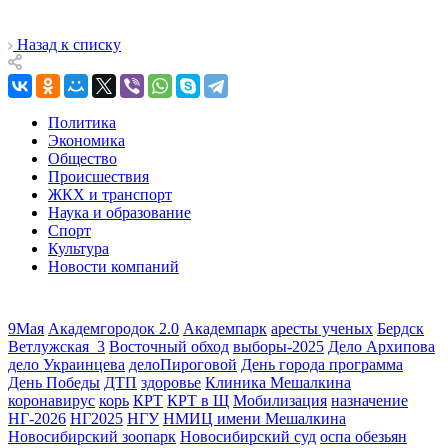
Назад к списку
Политика
Экономика
Общество
Происшествия
ЖКХ и транспорт
Наука и образование
Спорт
Культура
Новости компаний
9Мая
Академгородок 2.0
Академпарк
аресты ученых
Бердск
Ветлужская_3
Восточный обход
выборы-2025
Дело Архипова
дело Украинцева
делоПироговой
День города программа
День Победы
ДТП
здоровье
Клиника Мешалкина
коронавирус
корь
КРТ
КРТ в Щ
Мобилизация
назначение
НГ-2026
НГ2025
НГУ
НМИЦ имени Мешалкина
Новосибирский зоопарк
Новосибирский суд
оспа обезьян