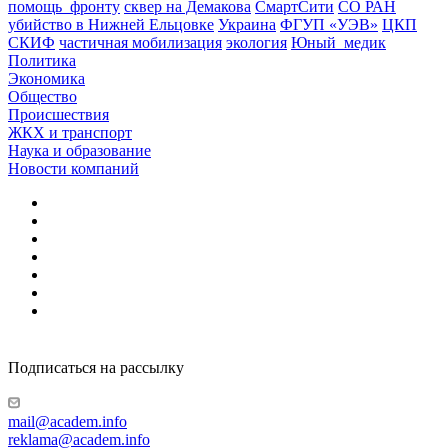
помощь_фронту
сквер на Демакова
СмартСити
СО РАН
убийство в Нижней Ельцовке
Украина
ФГУП «УЭВ»
ЦКП
СКИФ
частичная мобилизация
экология
Юный_медик
Политика
Экономика
Общество
Происшествия
ЖКХ и транспорт
Наука и образование
Новости компаний
Подписаться на рассылку
mail@academ.info
reklama@academ.info