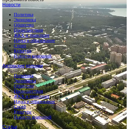
Новости
Политика
Экономика
Общество
Происшествия
ЖКХ и транспорт
Наука и образование
Спорт
Культура
Новости компаний
Авторские колонки
Политика
Экономика
Общество
Происшествия
ЖКХ и транспорт
Наука и образование
Спорт
Культура
Новости компаний
Статьи