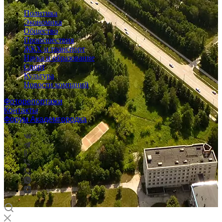
Политика
Экономика
Общество
Происшествия
ЖКХ и транспорт
Наука и образование
Спорт
Культура
Новости компаний
Фоторепортажи
Контакты
Форум Академгородка