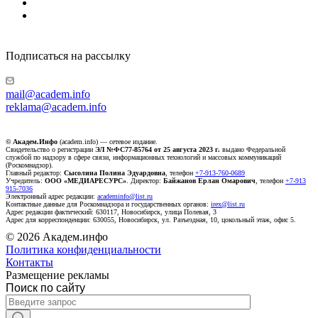
Подписаться на рассылку
mail@academ.info
reklama@academ.info
© Академ.Инфо
(academ.info) — сетевое издание.
Свидетельство о регистрации
ЭЛ №ФС77-85764 от 25 августа 2023 г.
выдано Федеральной
службой по надзору в сфере связи, информационных технологий и массовых коммуникаций
(Роскомнадзор).
Главный редактор:
Сысолина Полина Эдуардовна
, телефон
+7-913-760-0689
Учредитель:
ООО «МЕДИАРЕСУРС»
. Директор:
Байжанов Ерлан Омарович
, телефон
+7-913
915-7036
Электронный адрес редакции:
academinfo@list.ru
Контактные данные для Роскомнадзора и государственных органов:
irex@list.ru
Адрес редакции фактический: 630117, Новосибирск, улица Полевая, 3
Адрес для корреспонденции: 630055, Новосибирск, ул. Разъездная, 10, цокольный этаж, офис 5.
© 2026 Академ.инфо
Политика конфиденциальности
Контакты
Размещение рекламы
Поиск по сайту