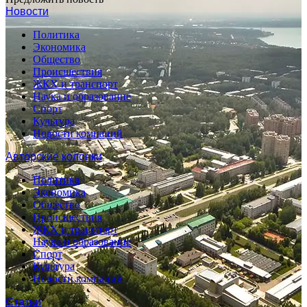
Новости
Политика
Экономика
Общество
Происшествия
ЖКХ и транспорт
Наука и образование
Спорт
Культура
Новости компаний
Авторские колонки
Политика
Экономика
Общество
Происшествия
ЖКХ и транспорт
Наука и образование
Спорт
Культура
Новости компаний
Статьи