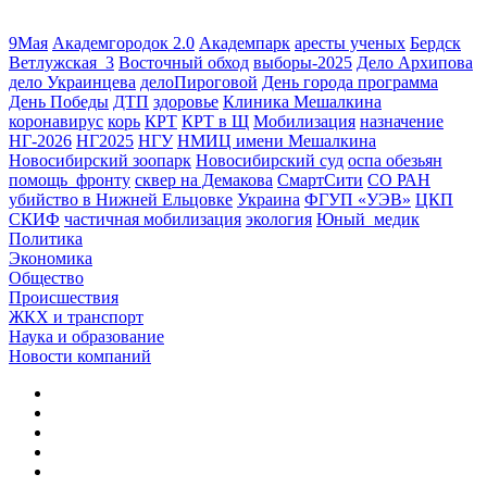
9Мая
Академгородок 2.0
Академпарк
аресты ученых
Бердск
Ветлужская_3
Восточный обход
выборы-2025
Дело Архипова
дело Украинцева
делоПироговой
День города программа
День Победы
ДТП
здоровье
Клиника Мешалкина
коронавирус
корь
КРТ
КРТ в Щ
Мобилизация
назначение
НГ-2026
НГ2025
НГУ
НМИЦ имени Мешалкина
Новосибирский зоопарк
Новосибирский суд
оспа обезьян
помощь_фронту
сквер на Демакова
СмартСити
СО РАН
убийство в Нижней Ельцовке
Украина
ФГУП «УЭВ»
ЦКП
СКИФ
частичная мобилизация
экология
Юный_медик
Политика
Экономика
Общество
Происшествия
ЖКХ и транспорт
Наука и образование
Новости компаний