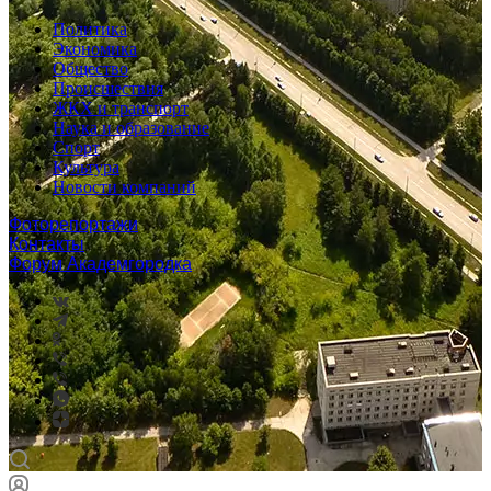
Политика
Экономика
Общество
Происшествия
ЖКХ и транспорт
Наука и образование
Спорт
Культура
Новости компаний
Фоторепортажи
Контакты
Форум Академгородка