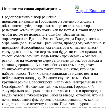
Не наше это слово «праймериз»…
Андрей Красиков
Предопределило выбор решение
президента назначить Городецкого временно исполнять
обязанности губернатора, затем партия власти, которая
разыграла комбинацию почти как по нотам. Начали издалека,
чтобы потом не исправлять ошибки. Выставив на
«праймериз» от Единой России Владимира Городецкого и
мэра Кольцово Николая Красникова, проведя эту кампанию за
пределами Новосибирска, организаторы от партии власти
сразу дали понять, что играть они будут по своим правилам,
то есть совсем без них. Ведь такие «праймериз» – это все
равно, что на молочную ферму привезти директора завода и
физика ядерщика… А потом обоих свозить к студентам
физико-математического факультета. Понятно, кто и где
наберет голоса. Таких разных кандидатов нужно везти на
нейтральную площадку. В нашем случае это мог быть
крупный район Новосибирска, например, Центральный или
Октябрьский. Но сделали так, как сделали: Городецкий
триумфально выигрывает на «партхозактиве» в пригороде и
выдвигается в губернаторы. Забегая вперед, отметим, что и в
день голосования фактор села оказался решающим, как по
явке, так и по количеству голосов. При этом неурожай и