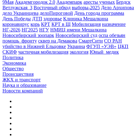
9Мая
Академгородок 2.0
Академпарк
аресты ученых
Бердск
Ветлужская_3
Восточный обход
выборы-2025
Дело Архипова
дело Украинцева
делоПироговой
День города программа
День Победы
ДТП
здоровье
Клиника Мешалкина
коронавирус
корь
КРТ
КРТ в Щ
Мобилизация
назначение
НГ-2026
НГ2025
НГУ
НМИЦ имени Мешалкина
Новосибирский зоопарк
Новосибирский суд
оспа обезьян
помощь_фронту
сквер на Демакова
СмартСити
СО РАН
убийство в Нижней Ельцовке
Украина
ФГУП «УЭВ»
ЦКП
СКИФ
частичная мобилизация
экология
Юный_медик
Политика
Экономика
Общество
Происшествия
ЖКХ и транспорт
Наука и образование
Новости компаний