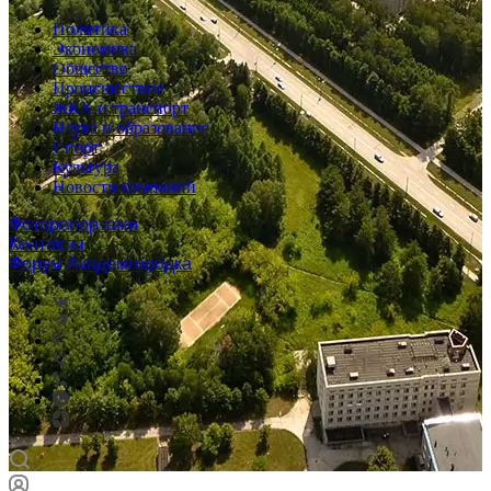
Политика
Экономика
Общество
Происшествия
ЖКХ и транспорт
Наука и образование
Спорт
Культура
Новости компаний
Фоторепортажи
Контакты
Форум Академгородка