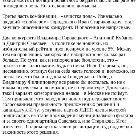
зависимость от дотаций областного бюджета могли сыграть не
последнюю роль. Но это, конечно, домыслы…
Третья часть комбинации – «зачистка поля». Изначально
шедший «спойлером» Городецкого Иван Стариков вдруг стал
внушать опасения как конкурент. И опасения не напрасные.
Два конкурента Владимира Городецкого – Анатолий Кубанов
и Дмитрий Савельев – в политике не новички, их
избирательный рейтинг прогнозируем на уровне 5%. Между
тем на прошедших выборах оба набирают в несколько раз
больше. По сути, как и испорченные бюллетени, это –
протестное голосование. Будь в списке Иван Стариков, он,
несомненно, оттянул бы на себя часть голосов и, возможно, из
числа тех, что были отданы за Городецкого. Победа
Владимиру Филипповичу все равно бы досталась, но не с
таким перевесом и, возможно, не в первом туре. Допускать
такой вариант категорически нельзя – в Москве не поймут.
Там привыкли, что народ в регионах подтверждает своим
голосованием правильность предложенных решений и
кандидатур. И тут услужила партия ЛДПР, члены которой
подписались на этапе прохождения муниципального фильтра
и за своего однопартийца Савельева, и за Старикова. Итог
известен – Старикову отказали в регистрации, суд подтвердил
законность этого решения.