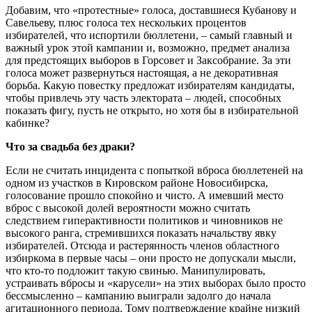
Добавим, что «протестные» голоса, доставшиеся Кубанову и
Савельеву, плюс голоса тех нескольких процентов
избирателей, что испортили бюллетени, – самый главный и
важный урок этой кампании и, возможно, предмет анализа
для предстоящих выборов в Горсовет и Заксобрание. За эти
голоса может развернуться настоящая, а не декоративная
борьба. Какую повестку предложат избирателям кандидаты,
чтобы привлечь эту часть электората – людей, способных
показать фигу, пусть не открыто, но хотя бы в избирательной
кабинке?
Что за свадьба без драки?
Если не считать инцидента с попыткой вброса бюллетеней на
одном из участков в Кировском районе Новосибирска,
голосование прошло спокойно и чисто. А имевший место
вброс с высокой долей вероятности можно считать
следствием гиперактивности политиков и чиновников не
высокого ранга, стремившихся показать начальству явку
избирателей. Отсюда и растерянность членов областного
избиркома в первые часы – они просто не допускали мысли,
что кто-то подложит такую свинью. Манипулировать,
устраивать вбросы и «карусели» на этих выборах было просто
бессмысленно – кампанию выиграли задолго до начала
агитационного периода. Тому подтверждение крайне низкий