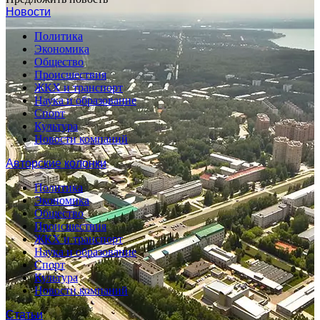
Новости
Политика
Экономика
Общество
Происшествия
ЖКХ и транспорт
Наука и образование
Спорт
Культура
Новости компаний
Авторские колонки
Политика
Экономика
Общество
Происшествия
ЖКХ и транспорт
Наука и образование
Спорт
Культура
Новости компаний
Статьи