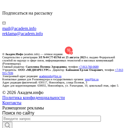
Подписаться на рассылку
mail@academ.info
reklama@academ.info
© Академ.Инфо
(academ.info) — сетевое издание.
Свидетельство о регистрации
ЭЛ №ФС77-85764 от 25 августа 2023 г.
выдано Федеральной
службой по надзору в сфере связи, информационных технологий и массовых коммуникаций
(Роскомнадзор).
Главный редактор:
Сысолина Полина Эдуардовна
, телефон
+7-913-760-0689
Учредитель:
ООО «МЕДИАРЕСУРС»
. Директор:
Байжанов Ерлан Омарович
, телефон
+7-913
915-7036
Электронный адрес редакции:
academinfo@list.ru
Контактные данные для Роскомнадзора и государственных органов:
irex@list.ru
Адрес редакции фактический: 630117, Новосибирск, улица Полевая, 3
Адрес для корреспонденции: 630055, Новосибирск, ул. Разъездная, 10, цокольный этаж, офис 5.
© 2026 Академ.инфо
Политика конфиденциальности
Контакты
Размещение рекламы
Поиск по сайту