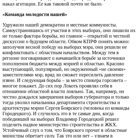
накал агитации. Ее как таковой почти не было.
«Команда молодости нашей»
Удружили нашей демократии и местные коммунисты.
Самоустранившись от участия в этих выборах, они лишили их
не только фактора борьбы, но главное – открытой и честной
дискуссии о будущем области. Обком КПРФ понять можно:
заполучив весной победу на выборах мэра, они решили не
конфликтовать с областным начальством. Между тем в
регионе поговаривают о начавшейся борьбе за источники
пополнения бюджета между мэрией и областью. Красиво
выступающий, популярный, но окруженный «не своими»
заместителями мэр, вряд ли сможет пересилить давление
извне. И следующая борьба – за место спикера горсовета –
многое покажет. До сих пор Локоть проявлял себя в
отношении областной власти лояльно. Так, например, он
честно дождался завершения выборов губернатора и только
тогда уволил начальника департамента строительства и
архитектуры мэрии Сергея Боярского (человека из команды
Городецкого). И случилось это в те самые дни, когда
победивший на выборах Владимир Городецкий решил
поделить надвое министерство строительства и ЖКХ.
Устойчивый слух о том, что Боярского прочат в областные
министры обретает силу. Так это или нет – узнаем в