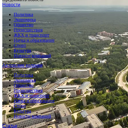
Новости
Политика
Экономика
Общество
Происшествия
ЖКХ и транспорт
Наука и образование
Спорт
Культура
Новости компаний
Авторские колонки
Политика
Экономика
Общество
Происшествия
ЖКХ и транспорт
Наука и образование
Спорт
Культура
Новости компаний
Статьи