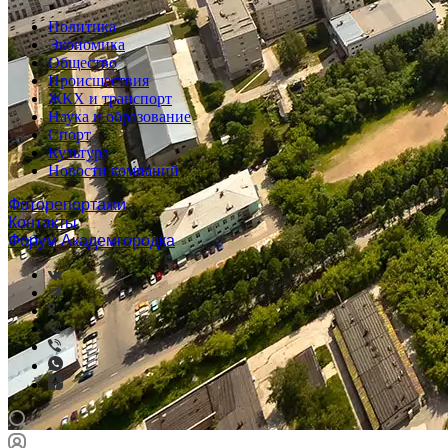
Политика
Экономика
Общество
Происшествия
ЖКХ и транспорт
Наука и образование
Спорт
Культура
Новости компаний
Фоторепортажи
Контакты
Форум Академгородка