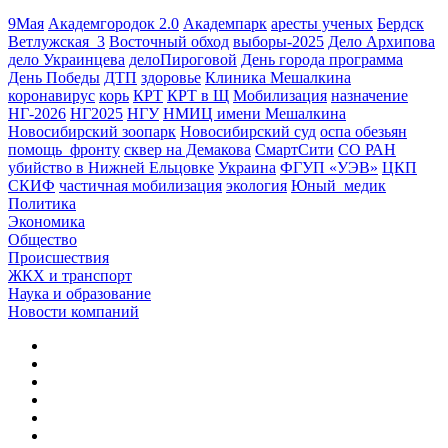
9Мая
Академгородок 2.0
Академпарк
аресты ученых
Бердск
Ветлужская_3
Восточный обход
выборы-2025
Дело Архипова
дело Украинцева
делоПироговой
День города программа
День Победы
ДТП
здоровье
Клиника Мешалкина
коронавирус
корь
КРТ
КРТ в Щ
Мобилизация
назначение
НГ-2026
НГ2025
НГУ
НМИЦ имени Мешалкина
Новосибирский зоопарк
Новосибирский суд
оспа обезьян
помощь_фронту
сквер на Демакова
СмартСити
СО РАН
убийство в Нижней Ельцовке
Украина
ФГУП «УЭВ»
ЦКП
СКИФ
частичная мобилизация
экология
Юный_медик
Политика
Экономика
Общество
Происшествия
ЖКХ и транспорт
Наука и образование
Новости компаний