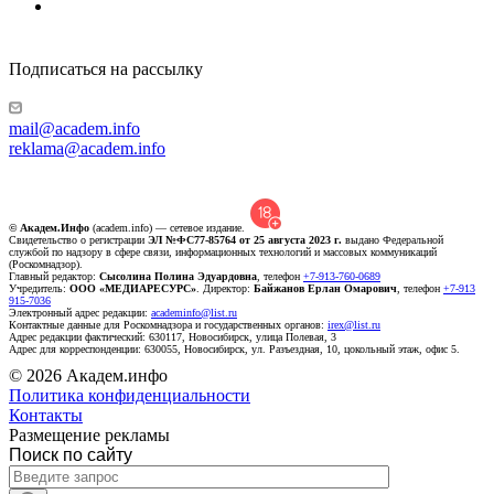
Подписаться на рассылку
mail@academ.info
reklama@academ.info
© Академ.Инфо
(academ.info) — сетевое издание.
Свидетельство о регистрации
ЭЛ №ФС77-85764 от 25 августа 2023 г.
выдано Федеральной
службой по надзору в сфере связи, информационных технологий и массовых коммуникаций
(Роскомнадзор).
Главный редактор:
Сысолина Полина Эдуардовна
, телефон
+7-913-760-0689
Учредитель:
ООО «МЕДИАРЕСУРС»
. Директор:
Байжанов Ерлан Омарович
, телефон
+7-913
915-7036
Электронный адрес редакции:
academinfo@list.ru
Контактные данные для Роскомнадзора и государственных органов:
irex@list.ru
Адрес редакции фактический: 630117, Новосибирск, улица Полевая, 3
Адрес для корреспонденции: 630055, Новосибирск, ул. Разъездная, 10, цокольный этаж, офис 5.
© 2026 Академ.инфо
Политика конфиденциальности
Контакты
Размещение рекламы
Поиск по сайту