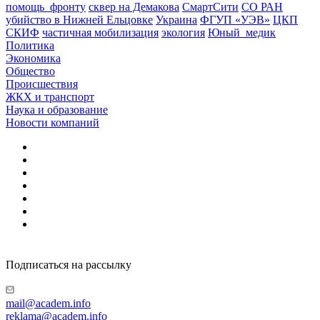
помощь_фронту
сквер на Демакова
СмартСити
СО РАН
убийство в Нижней Ельцовке
Украина
ФГУП «УЭВ»
ЦКП
СКИФ
частичная мобилизация
экология
Юный_медик
Политика
Экономика
Общество
Происшествия
ЖКХ и транспорт
Наука и образование
Новости компаний
Подписаться на рассылку
mail@academ.info
reklama@academ.info