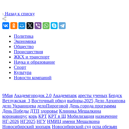
Назад к списку
Политика
Экономика
Общество
Происшествия
ЖКХ и транспорт
Наука и образование
Спорт
Культура
Новости компаний
9Мая
Академгородок 2.0
Академпарк
аресты ученых
Бердск
Ветлужская_3
Восточный обход
выборы-2025
Дело Архипова
дело Украинцева
делоПироговой
День города программа
День Победы
ДТП
здоровье
Клиника Мешалкина
коронавирус
корь
КРТ
КРТ в Щ
Мобилизация
назначение
НГ-2026
НГ2025
НГУ
НМИЦ имени Мешалкина
Новосибирский зоопарк
Новосибирский суд
оспа обезьян