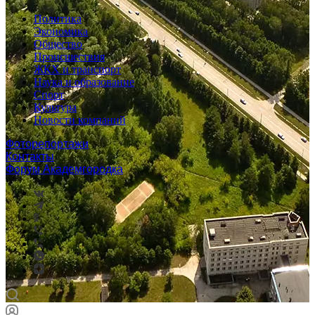
Политика
Экономика
Общество
Происшествия
ЖКХ и транспорт
Наука и образование
Спорт
Культура
Новости компаний
Фоторепортажи
Контакты
Форум Академгородка