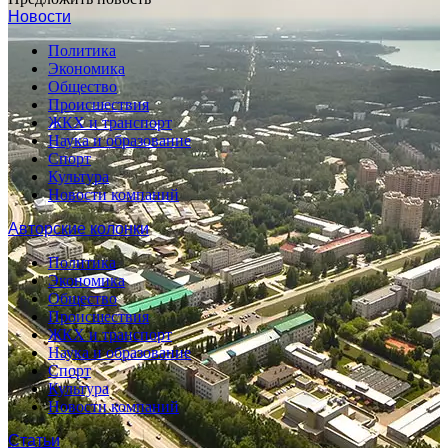
Новости
Политика
Экономика
Общество
Происшествия
ЖКХ и транспорт
Наука и образование
Спорт
Культура
Новости компаний
Авторские колонки
Политика
Экономика
Общество
Происшествия
ЖКХ и транспорт
Наука и образование
Спорт
Культура
Новости компаний
Статьи