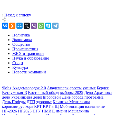
Назад к списку
Политика
Экономика
Общество
Происшествия
ЖКХ и транспорт
Наука и образование
Спорт
Культура
Новости компаний
9Мая
Академгородок 2.0
Академпарк
аресты ученых
Бердск
Ветлужская_3
Восточный обход
выборы-2025
Дело Архипова
дело Украинцева
делоПироговой
День города программа
День Победы
ДТП
здоровье
Клиника Мешалкина
коронавирус
корь
КРТ
КРТ в Щ
Мобилизация
назначение
НГ-2026
НГ2025
НГУ
НМИЦ имени Мешалкина