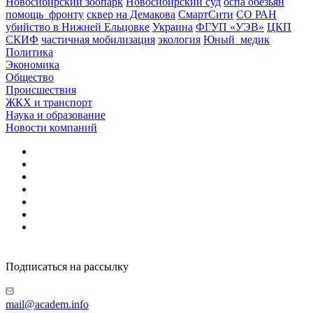
Новосибирский зоопарк
Новосибирский суд
оспа обезьян
помощь_фронту
сквер на Демакова
СмартСити
СО РАН
убийство в Нижней Ельцовке
Украина
ФГУП «УЭВ»
ЦКП
СКИФ
частичная мобилизация
экология
Юный_медик
Политика
Экономика
Общество
Происшествия
ЖКХ и транспорт
Наука и образование
Новости компаний
Подписаться на рассылку
mail@academ.info