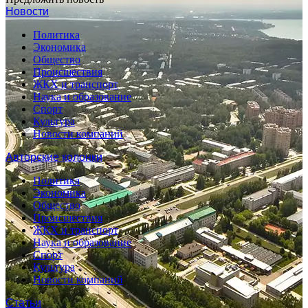
Новости
Политика
Экономика
Общество
Происшествия
ЖКХ и транспорт
Наука и образование
Спорт
Культура
Новости компаний
Авторские колонки
Политика
Экономика
Общество
Происшествия
ЖКХ и транспорт
Наука и образование
Спорт
Культура
Новости компаний
Статьи