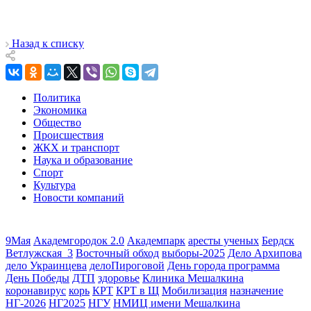
Назад к списку
Политика
Экономика
Общество
Происшествия
ЖКХ и транспорт
Наука и образование
Спорт
Культура
Новости компаний
9Мая
Академгородок 2.0
Академпарк
аресты ученых
Бердск
Ветлужская_3
Восточный обход
выборы-2025
Дело Архипова
дело Украинцева
делоПироговой
День города программа
День Победы
ДТП
здоровье
Клиника Мешалкина
коронавирус
корь
КРТ
КРТ в Щ
Мобилизация
назначение
НГ-2026
НГ2025
НГУ
НМИЦ имени Мешалкина