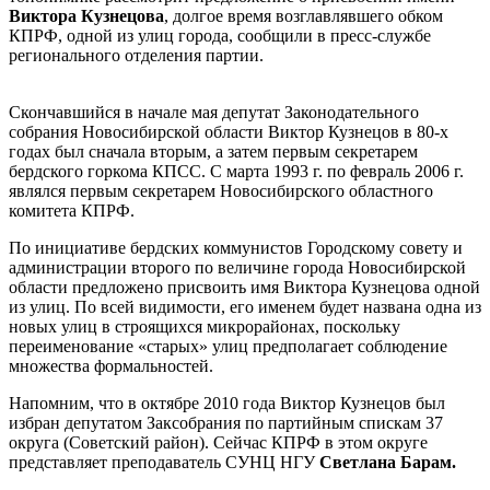
Виктора Кузнецова
, долгое время возглавлявшего обком
КПРФ, одной из улиц города, сообщили в пресс-службе
регионального отделения партии.
Скончавшийся в начале мая депутат Законодательного
собрания Новосибирской области Виктор Кузнецов в 80-х
годах был сначала вторым, а затем первым секретарем
бердского горкома КПСС. С марта 1993 г. по февраль 2006 г.
являлся первым секретарем Новосибирского областного
комитета КПРФ.
По инициативе бердских коммунистов Городскому совету и
администрации второго по величине города Новосибирской
области предложено присвоить имя Виктора Кузнецова одной
из улиц. По всей видимости, его именем будет названа одна из
новых улиц в строящихся микрорайонах, поскольку
переименование «старых» улиц предполагает соблюдение
множества формальностей.
Напомним, что в октябре 2010 года Виктор Кузнецов был
избран депутатом Заксобрания по партийным спискам 37
округа (Советский район). Сейчас КПРФ в этом округе
представляет преподаватель СУНЦ НГУ
Светлана Барам.