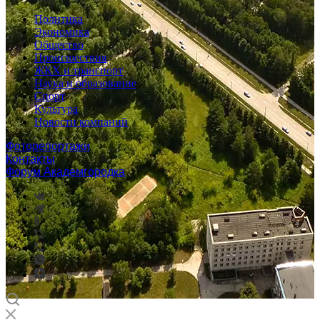
Политика
Экономика
Общество
Происшествия
ЖКХ и транспорт
Наука и образование
Спорт
Культура
Новости компаний
Фоторепортажи
Контакты
Форум Академгородка