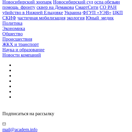
Новосибирский зоопарк
Новосибирский суд
оспа обезьян
помощь_фронту
сквер на Демакова
СмартСити
СО РАН
убийство в Нижней Ельцовке
Украина
ФГУП «УЭВ»
ЦКП
СКИФ
частичная мобилизация
экология
Юный_медик
Политика
Экономика
Общество
Происшествия
ЖКХ и транспорт
Наука и образование
Новости компаний
Подписаться на рассылку
mail@academ.info