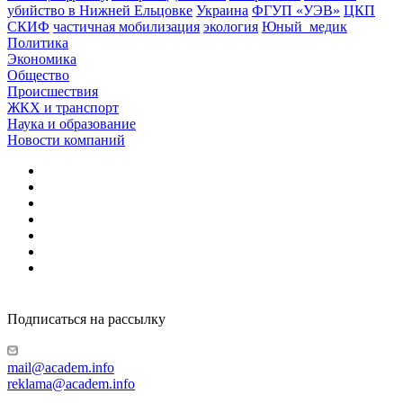
убийство в Нижней Ельцовке
Украина
ФГУП «УЭВ»
ЦКП
СКИФ
частичная мобилизация
экология
Юный_медик
Политика
Экономика
Общество
Происшествия
ЖКХ и транспорт
Наука и образование
Новости компаний
Подписаться на рассылку
mail@academ.info
reklama@academ.info