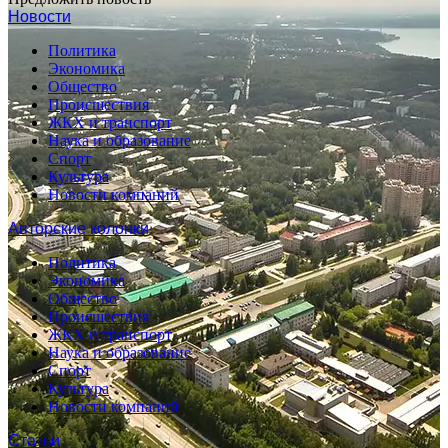
Новости
Политика
Экономика
Общество
Происшествия
ЖКХ и транспорт
Наука и образование
Спорт
Культура
Новости компаний
Авторские колонки
Политика
Экономика
Общество
Происшествия
ЖКХ и транспорт
Наука и образование
Спорт
Культура
Новости компаний
Статьи