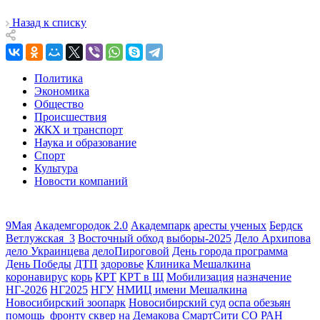
Назад к списку
Политика
Экономика
Общество
Происшествия
ЖКХ и транспорт
Наука и образование
Спорт
Культура
Новости компаний
9Мая
Академгородок 2.0
Академпарк
аресты ученых
Бердск
Ветлужская_3
Восточный обход
выборы-2025
Дело Архипова
дело Украинцева
делоПироговой
День города программа
День Победы
ДТП
здоровье
Клиника Мешалкина
коронавирус
корь
КРТ
КРТ в Щ
Мобилизация
назначение
НГ-2026
НГ2025
НГУ
НМИЦ имени Мешалкина
Новосибирский зоопарк
Новосибирский суд
оспа обезьян
помощь_фронту
сквер на Демакова
СмартСити
СО РАН