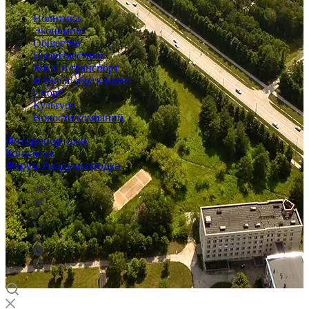
Политика
Экономика
Общество
Происшествия
ЖКХ и транспорт
Наука и образование
Спорт
Культура
Новости компаний
Фоторепортажи
Контакты
Форум Академгородка