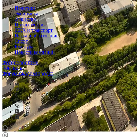
Политика
Экономика
Общество
Происшествия
ЖКХ и транспорт
Наука и образование
Спорт
Культура
Новости компаний
Фоторепортажи
Контакты
Форум Академгородка