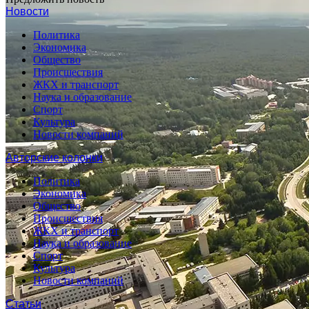
Новости
Политика
Экономика
Общество
Происшествия
ЖКХ и транспорт
Наука и образование
Спорт
Культура
Новости компаний
Авторские колонки
Политика
Экономика
Общество
Происшествия
ЖКХ и транспорт
Наука и образование
Спорт
Культура
Новости компаний
Статьи