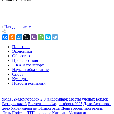
Назад к списку
Политика
Экономика
Общество
Происшествия
ЖКХ и транспорт
Наука и образование
Спорт
Культура
Новости компаний
9Мая
Академгородок 2.0
Академпарк
аресты ученых
Бердск
Ветлужская_3
Восточный обход
выборы-2025
Дело Архипова
дело Украинцева
делоПироговой
День города программа
День Победы
ДТП
здоровье
Клиника Мешалкина