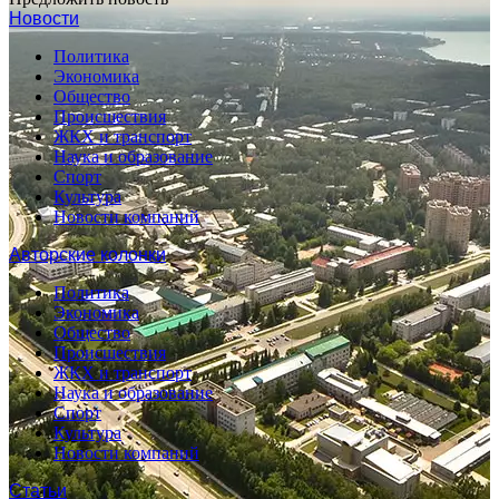
Новости
Политика
Экономика
Общество
Происшествия
ЖКХ и транспорт
Наука и образование
Спорт
Культура
Новости компаний
Авторские колонки
Политика
Экономика
Общество
Происшествия
ЖКХ и транспорт
Наука и образование
Спорт
Культура
Новости компаний
Статьи