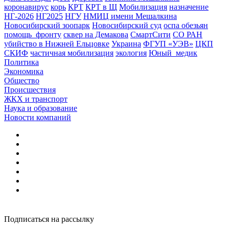
коронавирус
корь
КРТ
КРТ в Щ
Мобилизация
назначение
НГ-2026
НГ2025
НГУ
НМИЦ имени Мешалкина
Новосибирский зоопарк
Новосибирский суд
оспа обезьян
помощь_фронту
сквер на Демакова
СмартСити
СО РАН
убийство в Нижней Ельцовке
Украина
ФГУП «УЭВ»
ЦКП
СКИФ
частичная мобилизация
экология
Юный_медик
Политика
Экономика
Общество
Происшествия
ЖКХ и транспорт
Наука и образование
Новости компаний
Подписаться на рассылку