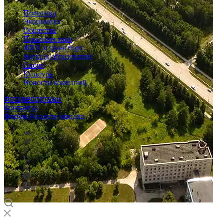
Политика
Экономика
Общество
Происшествия
ЖКХ и транспорт
Наука и образование
Спорт
Культура
Новости компаний
Фоторепортажи
Контакты
Форум Академгородка