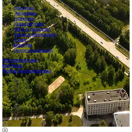
Политика
Экономика
Общество
Происшествия
ЖКХ и транспорт
Наука и образование
Спорт
Культура
Новости компаний
Фоторепортажи
Контакты
Форум Академгородка