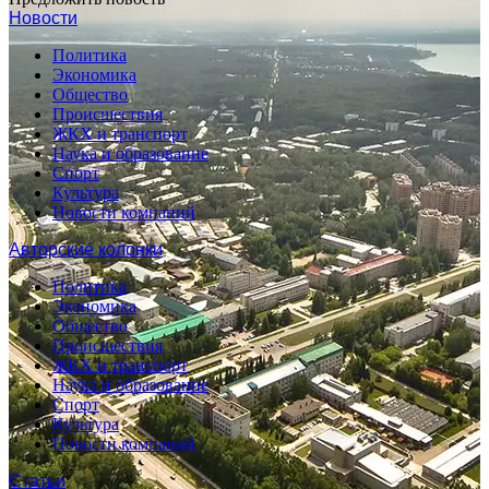
Новости
Политика
Экономика
Общество
Происшествия
ЖКХ и транспорт
Наука и образование
Спорт
Культура
Новости компаний
Авторские колонки
Политика
Экономика
Общество
Происшествия
ЖКХ и транспорт
Наука и образование
Спорт
Культура
Новости компаний
Статьи