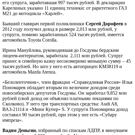
его супруга, заработавшая 997 тысяч рублей. В декларации
Карелиных указано 11 единиц техники: от раритетного ГАЗ
М21 до мотоцикла «Харлей».
Бывший главврач первой поликлиники
Сергей Дорофеев
в
2012 году получил доход в размере 2,013 млн рублей, у
супруги, помимо заработанных 524 тысяч рублей, имеется
автомобиль Toyota Corolla.
Ирина Мануйлова, руководившая до Госдумы бердским
лицеем-интернатом, заработала 2,111 млн рублей. Супруг
принес в семейную казну несоизмеримо меньшую сумму – 45
тысяч рублей. Но зато у него есть автоприцеп КМЗ8119 и
автомобиль Mazda Atenza.
«Белоленточник», член фракции «Справедливая Россия» Илья
Пономарев обладает вторым по величине доходом среди
новосибирских депутатов Госдумы. Он заработал 9,852 млн
рублей (свой доход он объяснял платными лекциями по
Сколково). У него три транспортных средства: Audi A8,
ВАЗ-21114 и «Мини Купер» S. У супруги Пономарева доход
составил 90 тысяч рублей, при этом у нее есть «Субару
импреза».
Вадим Деньгин
, избранный по спискам ЛДПР, в минувшем