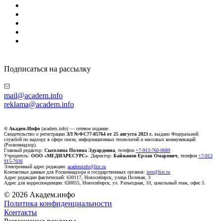
Подписаться на рассылку
mail@academ.info
reklama@academ.info
© Академ.Инфо
(academ.info) — сетевое издание.
Свидетельство о регистрации
ЭЛ №ФС77-85764 от 25 августа 2023 г.
выдано Федеральной
службой по надзору в сфере связи, информационных технологий и массовых коммуникаций
(Роскомнадзор).
Главный редактор:
Сысолина Полина Эдуардовна
, телефон
+7-913-760-0689
Учредитель:
ООО «МЕДИАРЕСУРС»
. Директор:
Байжанов Ерлан Омарович
, телефон
+7-913
915-7036
Электронный адрес редакции:
academinfo@list.ru
Контактные данные для Роскомнадзора и государственных органов:
irex@list.ru
Адрес редакции фактический: 630117, Новосибирск, улица Полевая, 3
Адрес для корреспонденции: 630055, Новосибирск, ул. Разъездная, 10, цокольный этаж, офис 5.
© 2026 Академ.инфо
Политика конфиденциальности
Контакты