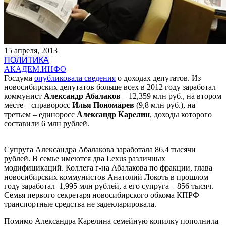
15 апреля, 2013
ПОЛИТИКА
АКАДЕМ.ИНФО
Госдума
опубликовала сведения
о доходах депутатов. Из
новосибирских депутатов больше всех в 2012 году заработал
коммунист
Александр Абалаков
– 12,359 млн руб., на втором
месте – справоросс
Илья Пономарев
(9,8 млн руб.), на
третьем – единоросс
Александр Карелин
, доходы которого
составили 6 млн рублей.
Супруга Александра Абалакова заработала 86,4 тысячи
рублей. В семье имеются два Lexus различных
модифицикаций. Коллега г-на Абалакова по фракции, глава
новосибирских коммунистов Анатолий Локоть в прошлом
году заработал 1,995 млн рублей, а его супруга – 856 тысяч.
Семья первого секретаря новосибирского обкома КПРФ
транспортные средства не задекларировала.
Помимо Александра Карелина семейную копилку пополнила