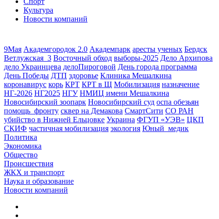
Спорт
Культура
Новости компаний
9Мая
Академгородок 2.0
Академпарк
аресты ученых
Бердск
Ветлужская_3
Восточный обход
выборы-2025
Дело Архипова
дело Украинцева
делоПироговой
День города программа
День Победы
ДТП
здоровье
Клиника Мешалкина
коронавирус
корь
КРТ
КРТ в Щ
Мобилизация
назначение
НГ-2026
НГ2025
НГУ
НМИЦ имени Мешалкина
Новосибирский зоопарк
Новосибирский суд
оспа обезьян
помощь_фронту
сквер на Демакова
СмартСити
СО РАН
убийство в Нижней Ельцовке
Украина
ФГУП «УЭВ»
ЦКП
СКИФ
частичная мобилизация
экология
Юный_медик
Политика
Экономика
Общество
Происшествия
ЖКХ и транспорт
Наука и образование
Новости компаний