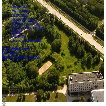
Политика
Экономика
Общество
Происшествия
ЖКХ и транспорт
Наука и образование
Спорт
Культура
Новости компаний
Фоторепортажи
Контакты
Форум Академгородка