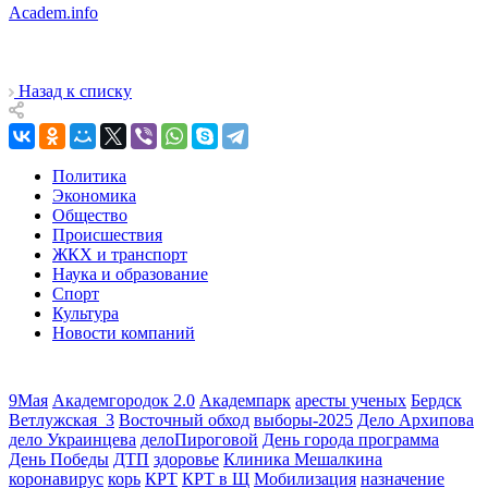
Academ.info
Назад к списку
Политика
Экономика
Общество
Происшествия
ЖКХ и транспорт
Наука и образование
Спорт
Культура
Новости компаний
9Мая
Академгородок 2.0
Академпарк
аресты ученых
Бердск
Ветлужская_3
Восточный обход
выборы-2025
Дело Архипова
дело Украинцева
делоПироговой
День города программа
День Победы
ДТП
здоровье
Клиника Мешалкина
коронавирус
корь
КРТ
КРТ в Щ
Мобилизация
назначение