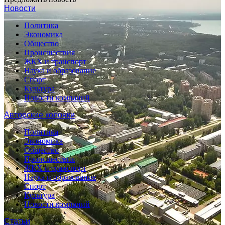
Новости
Политика
Экономика
Общество
Происшествия
ЖКХ и транспорт
Наука и образование
Спорт
Культура
Новости компаний
Авторские колонки
Политика
Экономика
Общество
Происшествия
ЖКХ и транспорт
Наука и образование
Спорт
Культура
Новости компаний
Статьи