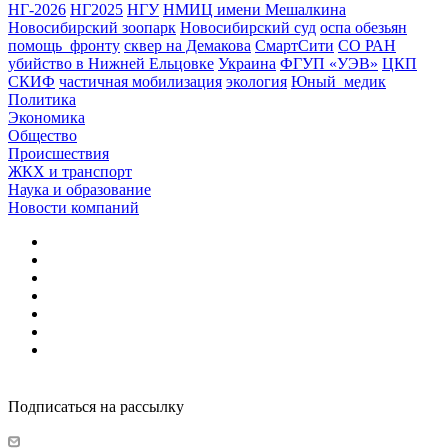
НГ-2026
НГ2025
НГУ
НМИЦ имени Мешалкина
Новосибирский зоопарк
Новосибирский суд
оспа обезьян
помощь_фронту
сквер на Демакова
СмартСити
СО РАН
убийство в Нижней Ельцовке
Украина
ФГУП «УЭВ»
ЦКП
СКИФ
частичная мобилизация
экология
Юный_медик
Политика
Экономика
Общество
Происшествия
ЖКХ и транспорт
Наука и образование
Новости компаний
Подписаться на рассылку