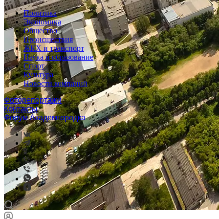
Политика
Экономика
Общество
Происшествия
ЖКХ и транспорт
Наука и образование
Спорт
Культура
Новости компаний
Фоторепортажи
Контакты
Форум Академгородка