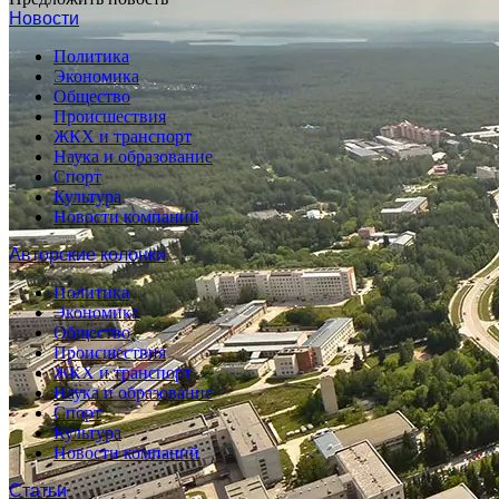
Новости
Политика
Экономика
Общество
Происшествия
ЖКХ и транспорт
Наука и образование
Спорт
Культура
Новости компаний
Авторские колонки
Политика
Экономика
Общество
Происшествия
ЖКХ и транспорт
Наука и образование
Спорт
Культура
Новости компаний
Статьи