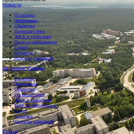
Новости
Политика
Экономика
Общество
Происшествия
ЖКХ и транспорт
Наука и образование
Спорт
Культура
Новости компаний
Авторские колонки
Политика
Экономика
Общество
Происшествия
ЖКХ и транспорт
Наука и образование
Спорт
Культура
Новости компаний
Статьи