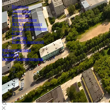
Политика
Экономика
Общество
Происшествия
ЖКХ и транспорт
Наука и образование
Спорт
Культура
Новости компаний
Фоторепортажи
Контакты
Форум Академгородка