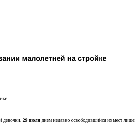
ании малолетней на стройке
ойке
й девочки.
29 июля
днем недавно освободившийся из мест лишен