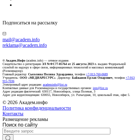
Подписаться на рассылку
mail@academ.info
reklama@academ.info
© Академ.Инфо
(academ.info) — сетевое издание.
Свидетельство о регистрации
ЭЛ №ФС77-85764 от 25 августа 2023 г.
выдано Федеральной
службой по надзору в сфере связи, информационных технологий и массовых коммуникаций
(Роскомнадзор).
Главный редактор:
Сысолина Полина Эдуардовна
, телефон
+7-913-760-0689
Учредитель:
ООО «МЕДИАРЕСУРС»
. Директор:
Байжанов Ерлан Омарович
, телефон
+7-913
915-7036
Электронный адрес редакции:
academinfo@list.ru
Контактные данные для Роскомнадзора и государственных органов:
irex@list.ru
Адрес редакции фактический: 630117, Новосибирск, улица Полевая, 3
Адрес для корреспонденции: 630055, Новосибирск, ул. Разъездная, 10, цокольный этаж, офис 5.
© 2026 Академ.инфо
Политика конфиденциальности
Контакты
Размещение рекламы
Поиск по сайту