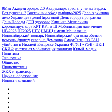
9Мая
Академгородок 2.0
Академпарк
аресты ученых
Бердск
Ветлужская_3
Восточный обход
выборы-2025
Дело Архипова
дело Украинцева
делоПироговой
День города программа
День Победы
ДТП
здоровье
Клиника Мешалкина
коронавирус
корь
КРТ
КРТ в Щ
Мобилизация
назначение
НГ-2026
НГ2025
НГУ
НМИЦ имени Мешалкина
Новосибирский зоопарк
Новосибирский суд
оспа обезьян
помощь_фронту
сквер на Демакова
СмартСити
СО РАН
убийство в Нижней Ельцовке
Украина
ФГУП «УЭВ»
ЦКП
СКИФ
частичная мобилизация
экология
Юный_медик
Политика
Экономика
Общество
Происшествия
ЖКХ и транспорт
Наука и образование
Новости компаний