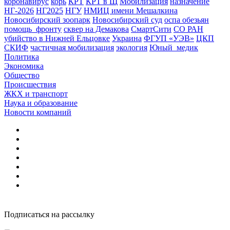
коронавирус
корь
КРТ
КРТ в Щ
Мобилизация
назначение
НГ-2026
НГ2025
НГУ
НМИЦ имени Мешалкина
Новосибирский зоопарк
Новосибирский суд
оспа обезьян
помощь_фронту
сквер на Демакова
СмартСити
СО РАН
убийство в Нижней Ельцовке
Украина
ФГУП «УЭВ»
ЦКП
СКИФ
частичная мобилизация
экология
Юный_медик
Политика
Экономика
Общество
Происшествия
ЖКХ и транспорт
Наука и образование
Новости компаний
Подписаться на рассылку