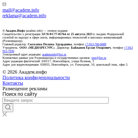
mail@academ.info
reklama@academ.info
© Академ.Инфо
(academ.info) — сетевое издание.
Свидетельство о регистрации
ЭЛ №ФС77-85764 от 25 августа 2023 г.
выдано Федеральной
службой по надзору в сфере связи, информационных технологий и массовых коммуникаций
(Роскомнадзор).
Главный редактор:
Сысолина Полина Эдуардовна
, телефон
+7-913-760-0689
Учредитель:
ООО «МЕДИАРЕСУРС»
. Директор:
Байжанов Ерлан Омарович
, телефон
+7-913
915-7036
Электронный адрес редакции:
academinfo@list.ru
Контактные данные для Роскомнадзора и государственных органов:
irex@list.ru
Адрес редакции фактический: 630117, Новосибирск, улица Полевая, 3
Адрес для корреспонденции: 630055, Новосибирск, ул. Разъездная, 10, цокольный этаж, офис 5.
© 2026 Академ.инфо
Политика конфиденциальности
Контакты
Размещение рекламы
Поиск по сайту