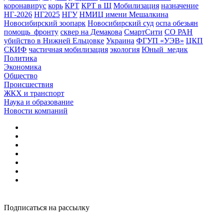
коронавирус
корь
КРТ
КРТ в Щ
Мобилизация
назначение
НГ-2026
НГ2025
НГУ
НМИЦ имени Мешалкина
Новосибирский зоопарк
Новосибирский суд
оспа обезьян
помощь_фронту
сквер на Демакова
СмартСити
СО РАН
убийство в Нижней Ельцовке
Украина
ФГУП «УЭВ»
ЦКП
СКИФ
частичная мобилизация
экология
Юный_медик
Политика
Экономика
Общество
Происшествия
ЖКХ и транспорт
Наука и образование
Новости компаний
Подписаться на рассылку