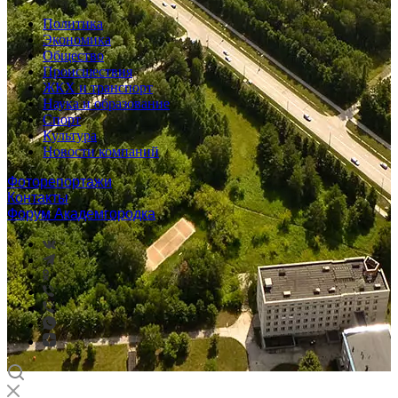
Политика
Экономика
Общество
Происшествия
ЖКХ и транспорт
Наука и образование
Спорт
Культура
Новости компаний
Фоторепортажи
Контакты
Форум Академгородка