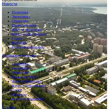
Новости
Политика
Экономика
Общество
Происшествия
ЖКХ и транспорт
Наука и образование
Спорт
Культура
Новости компаний
Авторские колонки
Политика
Экономика
Общество
Происшествия
ЖКХ и транспорт
Наука и образование
Спорт
Культура
Новости компаний
Статьи