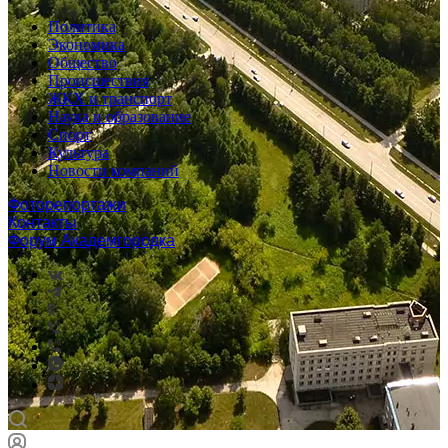
Политика
Экономика
Общество
Происшествия
ЖКХ и транспорт
Наука и образование
Спорт
Культура
Новости компаний
Фоторепортажи
Контакты
Форум Академгородка