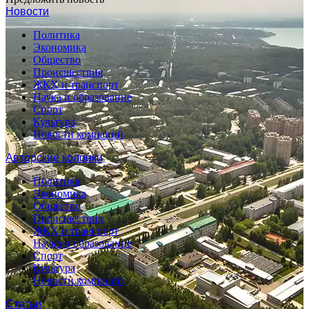
Новости
Политика
Экономика
Общество
Происшествия
ЖКХ и транспорт
Наука и образование
Спорт
Культура
Новости компаний
Авторские колонки
Политика
Экономика
Общество
Происшествия
ЖКХ и транспорт
Наука и образование
Спорт
Культура
Новости компаний
Статьи