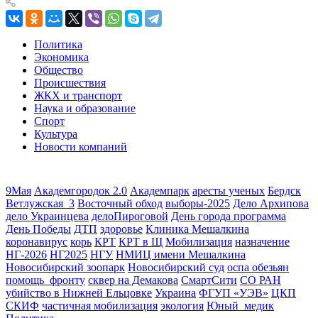
Политика
Экономика
Общество
Происшествия
ЖКХ и транспорт
Наука и образование
Спорт
Культура
Новости компаний
9Мая
Академгородок 2.0
Академпарк
аресты ученых
Бердск
Ветлужская_3
Восточный обход
выборы-2025
Дело Архипова
дело Украинцева
делоПироговой
День города программа
День Победы
ДТП
здоровье
Клиника Мешалкина
коронавирус
корь
КРТ
КРТ в Щ
Мобилизация
назначение
НГ-2026
НГ2025
НГУ
НМИЦ имени Мешалкина
Новосибирский зоопарк
Новосибирский суд
оспа обезьян
помощь_фронту
сквер на Демакова
СмартСити
СО РАН
убийство в Нижней Ельцовке
Украина
ФГУП «УЭВ»
ЦКП
СКИФ
частичная мобилизация
экология
Юный_медик