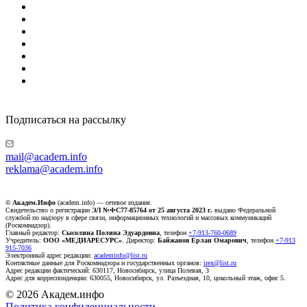
Подписаться на рассылку
mail@academ.info
reklama@academ.info
© Академ.Инфо
(academ.info) — сетевое издание.
Свидетельство о регистрации
ЭЛ №ФС77-85764 от 25 августа 2023 г.
выдано Федеральной
службой по надзору в сфере связи, информационных технологий и массовых коммуникаций
(Роскомнадзор).
Главный редактор:
Сысолина Полина Эдуардовна
, телефон
+7-913-760-0689
Учредитель:
ООО «МЕДИАРЕСУРС»
. Директор:
Байжанов Ерлан Омарович
, телефон
+7-913
915-7036
Электронный адрес редакции:
academinfo@list.ru
Контактные данные для Роскомнадзора и государственных органов:
irex@list.ru
Адрес редакции фактический: 630117, Новосибирск, улица Полевая, 3
Адрес для корреспонденции: 630055, Новосибирск, ул. Разъездная, 10, цокольный этаж, офис 5.
© 2026 Академ.инфо
Политика конфиденциальности