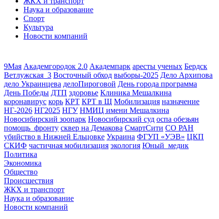
ЖКХ и транспорт
Наука и образование
Спорт
Культура
Новости компаний
9Мая
Академгородок 2.0
Академпарк
аресты ученых
Бердск
Ветлужская_3
Восточный обход
выборы-2025
Дело Архипова
дело Украинцева
делоПироговой
День города программа
День Победы
ДТП
здоровье
Клиника Мешалкина
коронавирус
корь
КРТ
КРТ в Щ
Мобилизация
назначение
НГ-2026
НГ2025
НГУ
НМИЦ имени Мешалкина
Новосибирский зоопарк
Новосибирский суд
оспа обезьян
помощь_фронту
сквер на Демакова
СмартСити
СО РАН
убийство в Нижней Ельцовке
Украина
ФГУП «УЭВ»
ЦКП
СКИФ
частичная мобилизация
экология
Юный_медик
Политика
Экономика
Общество
Происшествия
ЖКХ и транспорт
Наука и образование
Новости компаний