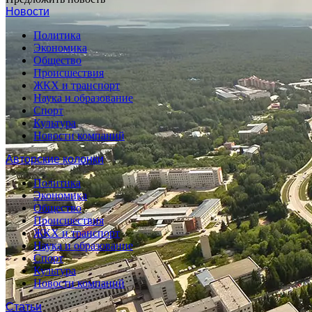
Новости
Политика
Экономика
Общество
Происшествия
ЖКХ и транспорт
Наука и образование
Спорт
Культура
Новости компаний
Авторские колонки
Политика
Экономика
Общество
Происшествия
ЖКХ и транспорт
Наука и образование
Спорт
Культура
Новости компаний
Статьи