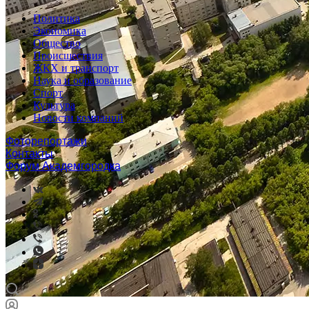
Политика
Экономика
Общество
Происшествия
ЖКХ и транспорт
Наука и образование
Спорт
Культура
Новости компаний
Фоторепортажи
Контакты
Форум Академгородка