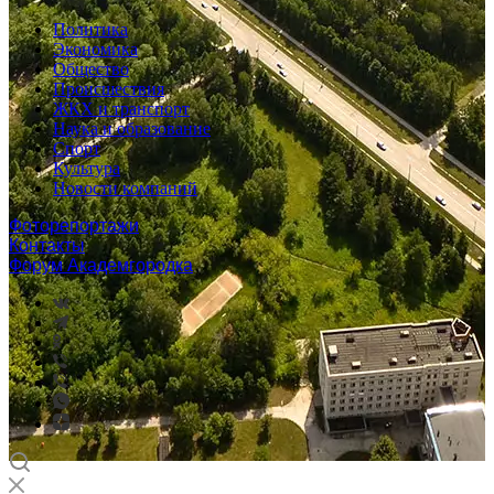
Политика
Экономика
Общество
Происшествия
ЖКХ и транспорт
Наука и образование
Спорт
Культура
Новости компаний
Фоторепортажи
Контакты
Форум Академгородка