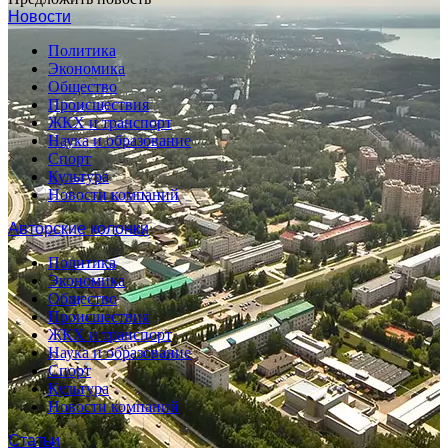
Новости
Политика
Экономика
Общество
Происшествия
ЖКХ и транспорт
Наука и образование
Спорт
Культура
Новости компаний
Авторские колонки
Политика
Экономика
Общество
Происшествия
ЖКХ и транспорт
Наука и образование
Спорт
Культура
Новости компаний
Статьи