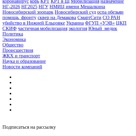
коронавирус
корь
КРТ
КРТ в Щ
Мобилизация
назначение
НГ-2026
НГ2025
НГУ
НМИЦ имени Мешалкина
Новосибирский зоопарк
Новосибирский суд
оспа обезьян
помощь_фронту
сквер на Демакова
СмартСити
СО РАН
убийство в Нижней Ельцовке
Украина
ФГУП «УЭВ»
ЦКП
СКИФ
частичная мобилизация
экология
Юный_медик
Политика
Экономика
Общество
Происшествия
ЖКХ и транспорт
Наука и образование
Новости компаний
Подписаться на рассылку