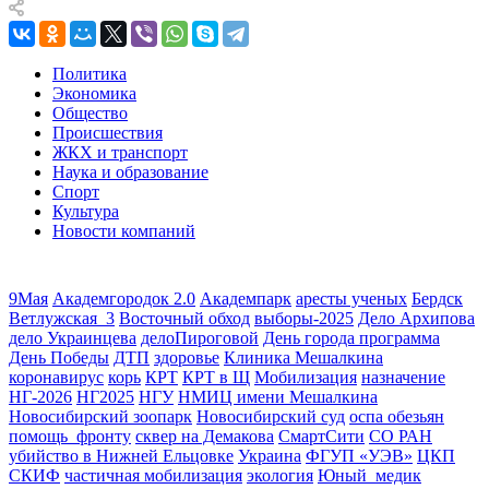
Политика
Экономика
Общество
Происшествия
ЖКХ и транспорт
Наука и образование
Спорт
Культура
Новости компаний
9Мая
Академгородок 2.0
Академпарк
аресты ученых
Бердск
Ветлужская_3
Восточный обход
выборы-2025
Дело Архипова
дело Украинцева
делоПироговой
День города программа
День Победы
ДТП
здоровье
Клиника Мешалкина
коронавирус
корь
КРТ
КРТ в Щ
Мобилизация
назначение
НГ-2026
НГ2025
НГУ
НМИЦ имени Мешалкина
Новосибирский зоопарк
Новосибирский суд
оспа обезьян
помощь_фронту
сквер на Демакова
СмартСити
СО РАН
убийство в Нижней Ельцовке
Украина
ФГУП «УЭВ»
ЦКП
СКИФ
частичная мобилизация
экология
Юный_медик