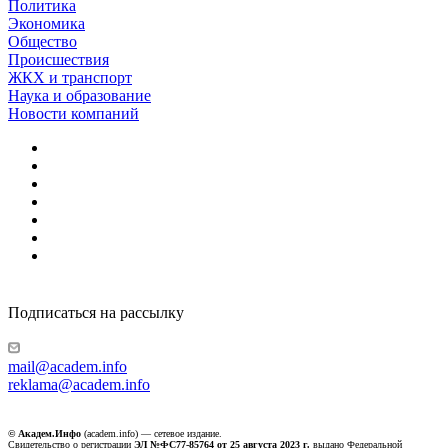
Политика
Экономика
Общество
Происшествия
ЖКХ и транспорт
Наука и образование
Новости компаний
Подписаться на рассылку
mail@academ.info
reklama@academ.info
© Академ.Инфо
(academ.info) — сетевое издание.
Свидетельство о регистрации
ЭЛ №ФС77-85764 от 25 августа 2023 г.
выдано Федеральной