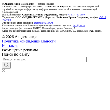
© Академ.Инфо
(academ.info) — сетевое издание.
Свидетельство о регистрации
ЭЛ №ФС77-85764 от 25 августа 2023 г.
выдано Федеральной
службой по надзору в сфере связи, информационных технологий и массовых коммуникаций
(Роскомнадзор).
Главный редактор:
Сысолина Полина Эдуардовна
, телефон
+7-913-760-0689
Учредитель:
ООО «МЕДИАРЕСУРС»
. Директор:
Байжанов Ерлан Омарович
, телефон
+7-913
915-7036
Электронный адрес редакции:
academinfo@list.ru
Контактные данные для Роскомнадзора и государственных органов:
irex@list.ru
Адрес редакции фактический: 630117, Новосибирск, улица Полевая, 3
Адрес для корреспонденции: 630055, Новосибирск, ул. Разъездная, 10, цокольный этаж, офис 5.
© 2026 Академ.инфо
Политика конфиденциальности
Контакты
Размещение рекламы
Поиск по сайту