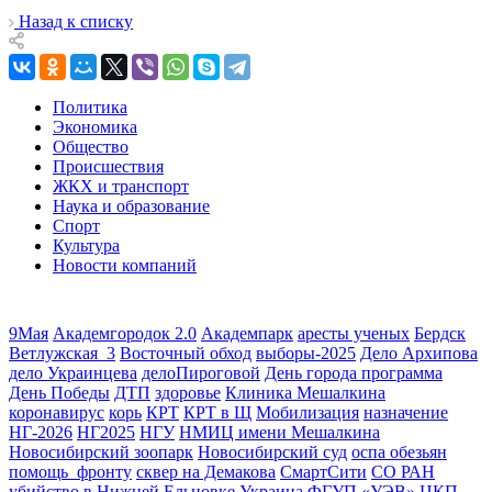
Назад к списку
Политика
Экономика
Общество
Происшествия
ЖКХ и транспорт
Наука и образование
Спорт
Культура
Новости компаний
9Мая
Академгородок 2.0
Академпарк
аресты ученых
Бердск
Ветлужская_3
Восточный обход
выборы-2025
Дело Архипова
дело Украинцева
делоПироговой
День города программа
День Победы
ДТП
здоровье
Клиника Мешалкина
коронавирус
корь
КРТ
КРТ в Щ
Мобилизация
назначение
НГ-2026
НГ2025
НГУ
НМИЦ имени Мешалкина
Новосибирский зоопарк
Новосибирский суд
оспа обезьян
помощь_фронту
сквер на Демакова
СмартСити
СО РАН
убийство в Нижней Ельцовке
Украина
ФГУП «УЭВ»
ЦКП