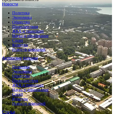
Новости
Политика
Экономика
Общество
Происшествия
ЖКХ и транспорт
Наука и образование
Спорт
Культура
Новости компаний
Авторские колонки
Политика
Экономика
Общество
Происшествия
ЖКХ и транспорт
Наука и образование
Спорт
Культура
Новости компаний
Статьи