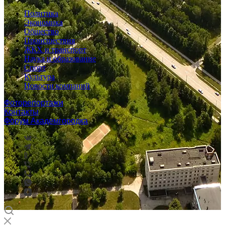
Политика
Экономика
Общество
Происшествия
ЖКХ и транспорт
Наука и образование
Спорт
Культура
Новости компаний
Фоторепортажи
Контакты
Форум Академгородка