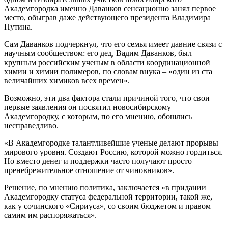
Академгородка именно Даванков сенсационно занял первое
место, обыграв даже действующего президента Владимира
Путина.
Сам Даванков подчеркнул, что его семья имеет давние связи с
научным сообществом: его дед, Вадим Даванков, был
крупным российским ученым в области координационной
химии и химии полимеров, по словам внука – «один из ста
величайших химиков всех времен».
Возможно, эти два фактора стали причиной того, что свои
первые заявления он посвятил новосибирскому
Академгородку, с которым, по его мнению, обошлись
несправедливо.
«В Академгородке талантливейшие ученые делают прорывы
мирового уровня. Создают Россию, которой можно гордиться.
Но вместо денег и поддержки часто получают просто
пренебрежительное отношение от чиновников».
Решение, по мнению политика, заключается «в придании
Академгородку статуса федеральной территории, такой же,
как у сочинского «Сириуса», со своим бюджетом и правом
самим им распоряжаться».