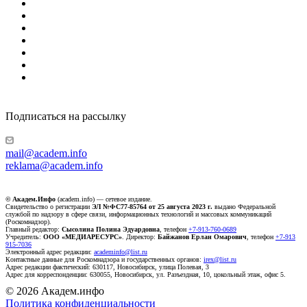
Подписаться на рассылку
mail@academ.info
reklama@academ.info
© Академ.Инфо
(academ.info) — сетевое издание.
Свидетельство о регистрации
ЭЛ №ФС77-85764 от 25 августа 2023 г.
выдано Федеральной
службой по надзору в сфере связи, информационных технологий и массовых коммуникаций
(Роскомнадзор).
Главный редактор:
Сысолина Полина Эдуардовна
, телефон
+7-913-760-0689
Учредитель:
ООО «МЕДИАРЕСУРС»
. Директор:
Байжанов Ерлан Омарович
, телефон
+7-913
915-7036
Электронный адрес редакции:
academinfo@list.ru
Контактные данные для Роскомнадзора и государственных органов:
irex@list.ru
Адрес редакции фактический: 630117, Новосибирск, улица Полевая, 3
Адрес для корреспонденции: 630055, Новосибирск, ул. Разъездная, 10, цокольный этаж, офис 5.
© 2026 Академ.инфо
Политика конфиденциальности