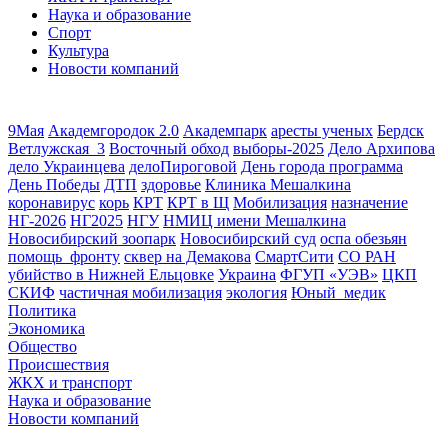
Наука и образование
Спорт
Культура
Новости компаний
9Мая
Академгородок 2.0
Академпарк
аресты ученых
Бердск
Ветлужская_3
Восточный обход
выборы-2025
Дело Архипова
дело Украинцева
делоПироговой
День города программа
День Победы
ДТП
здоровье
Клиника Мешалкина
коронавирус
корь
КРТ
КРТ в Щ
Мобилизация
назначение
НГ-2026
НГ2025
НГУ
НМИЦ имени Мешалкина
Новосибирский зоопарк
Новосибирский суд
оспа обезьян
помощь_фронту
сквер на Демакова
СмартСити
СО РАН
убийство в Нижней Ельцовке
Украина
ФГУП «УЭВ»
ЦКП
СКИФ
частичная мобилизация
экология
Юный_медик
Политика
Экономика
Общество
Происшествия
ЖКХ и транспорт
Наука и образование
Новости компаний