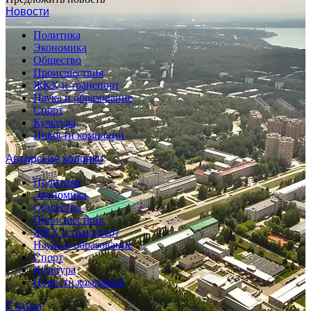
Новости
Политика
Экономика
Общество
Происшествия
ЖКХ и транспорт
Наука и образование
Спорт
Культура
Новости компаний
Авторские колонки
Политика
Экономика
Общество
Происшествия
ЖКХ и транспорт
Наука и образование
Спорт
Культура
Новости компаний
Статьи