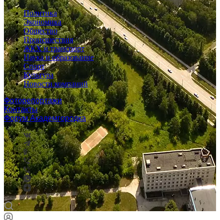
Политика
Экономика
Общество
Происшествия
ЖКХ и транспорт
Наука и образование
Спорт
Культура
Новости компаний
Фоторепортажи
Контакты
Форум Академгородка