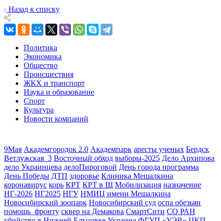
Назад к списку
Политика
Экономика
Общество
Происшествия
ЖКХ и транспорт
Наука и образование
Спорт
Культура
Новости компаний
9Мая
Академгородок 2.0
Академпарк
аресты ученых
Бердск
Ветлужская_3
Восточный обход
выборы-2025
Дело Архипова
дело Украинцева
делоПироговой
День города программа
День Победы
ДТП
здоровье
Клиника Мешалкина
коронавирус
корь
КРТ
КРТ в Щ
Мобилизация
назначение
НГ-2026
НГ2025
НГУ
НМИЦ имени Мешалкина
Новосибирский зоопарк
Новосибирский суд
оспа обезьян
помощь_фронту
сквер на Демакова
СмартСити
СО РАН
убийство в Нижней Ельцовке
Украина
ФГУП «УЭВ»
ЦКП