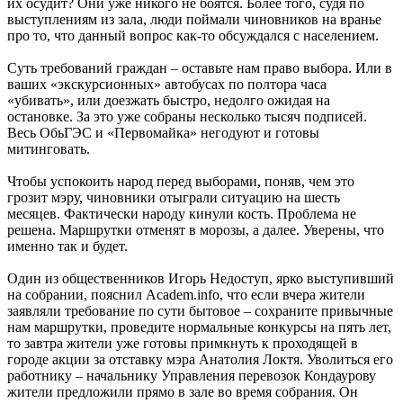
их осудит? Они уже никого не боятся. Более того, судя по
выступлениям из зала, люди поймали чиновников на вранье
про то, что данный вопрос как-то обсуждался с населением.
Суть требований граждан – оставьте нам право выбора. Или в
ваших «экскурсионных» автобусах по полтора часа
«убивать», или доезжать быстро, недолго ожидая на
остановке. За это уже собраны несколько тысяч подписей.
Весь ОбьГЭС и «Первомайка» негодуют и готовы
митинговать.
Чтобы успокоить народ перед выборами, поняв, чем это
грозит мэру, чиновники отыграли ситуацию на шесть
месяцев. Фактически народу кинули кость. Проблема не
решена. Маршрутки отменят в морозы, а далее. Уверены, что
именно так и будет.
Один из общественников Игорь Недоступ, ярко выступивший
на собрании, пояснил Academ.info, что если вчера жители
заявляли требование по сути бытовое – сохраните привычные
нам маршрутки, проведите нормальные конкурсы на пять лет,
то завтра жители уже готовы примкнуть к проходящей в
городе акции за отставку мэра Анатолия Локтя. Уволиться его
работнику – начальнику Управления перевозок Кондаурову
жители предложили прямо в зале во время собрания. Он