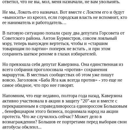
ответил, что не вы, мол, меня назначали, не вам увольнять.
Не мы, Локоть его назначал. Вот вместе с Локтем его и будут
«выносить» из кресел, если городская власть не вспомнит, кто
ее наниматель и работодатель…
В патовую ситуацию попали сразу два депутата Горсовета от
Советского района. Антон Бурмистров, совсем лояльный
мэру, теперь вынужден вертеться, чтобы и «старшим
товарищам по партии» поперек не встать , и при этом
сохранить шаткое реноме в глазах избирателей.
Но превзошла себя депутат Каверзина. Она единственная из
всего собрания проголосовала «против» сохранения
маршруток. В местных сообществах об этом уже пишут
вовсю. Заголовок «Баба Яга как всегда против» - это еще не
самое обидное, что про нее говорят.
Напомним, что еще недавно, полтора года назад, Каверзина
активно участвовала в акции в защиту "20"-ки и вместе с
перекрашенным в справедливоросса единороссом Большовым
, бенефициаром этого бизнеса, поднимала народ на акции
протеста. Что же случилось сейчас? Может дело в
вознаграждении? Большов ее портретами перед выборам свои
автобусы обклеил...