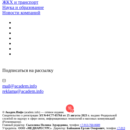
ЖКХ и транспорт
Наука и образование
Новости компаний
Подписаться на рассылку
mail@academ.info
reklama@academ.info
© Академ.Инфо
(academ.info) — сетевое издание.
Свидетельство о регистрации
ЭЛ №ФС77-85764 от 25 августа 2023 г.
выдано Федеральной
службой по надзору в сфере связи, информационных технологий и массовых коммуникаций
(Роскомнадзор).
Главный редактор:
Сысолина Полина Эдуардовна
, телефон
+7-913-760-0689
Учредитель:
ООО «МЕДИАРЕСУРС»
. Директор:
Байжанов Ерлан Омарович
, телефон
+7-913