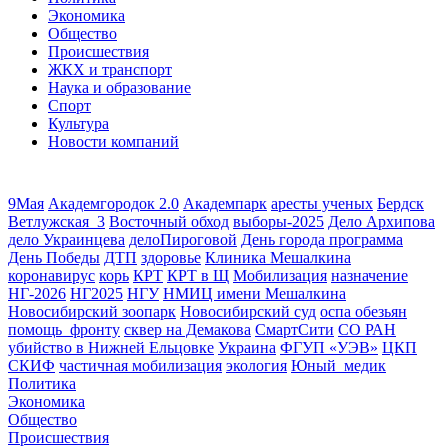
Экономика
Общество
Происшествия
ЖКХ и транспорт
Наука и образование
Спорт
Культура
Новости компаний
9Мая
Академгородок 2.0
Академпарк
аресты ученых
Бердск
Ветлужская_3
Восточный обход
выборы-2025
Дело Архипова
дело Украинцева
делоПироговой
День города программа
День Победы
ДТП
здоровье
Клиника Мешалкина
коронавирус
корь
КРТ
КРТ в Щ
Мобилизация
назначение
НГ-2026
НГ2025
НГУ
НМИЦ имени Мешалкина
Новосибирский зоопарк
Новосибирский суд
оспа обезьян
помощь_фронту
сквер на Демакова
СмартСити
СО РАН
убийство в Нижней Ельцовке
Украина
ФГУП «УЭВ»
ЦКП
СКИФ
частичная мобилизация
экология
Юный_медик
Политика
Экономика
Общество
Происшествия