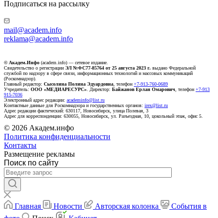
Подписаться на рассылку
mail@academ.info
reklama@academ.info
© Академ.Инфо
(academ.info) — сетевое издание.
Свидетельство о регистрации
ЭЛ №ФС77-85764 от 25 августа 2023 г.
выдано Федеральной
службой по надзору в сфере связи, информационных технологий и массовых коммуникаций
(Роскомнадзор).
Главный редактор:
Сысолина Полина Эдуардовна
, телефон
+7-913-760-0689
Учредитель:
ООО «МЕДИАРЕСУРС»
. Директор:
Байжанов Ерлан Омарович
, телефон
+7-913
915-7036
Электронный адрес редакции:
academinfo@list.ru
Контактные данные для Роскомнадзора и государственных органов:
irex@list.ru
Адрес редакции фактический: 630117, Новосибирск, улица Полевая, 3
Адрес для корреспонденции: 630055, Новосибирск, ул. Разъездная, 10, цокольный этаж, офис 5.
© 2026 Академ.инфо
Политика конфиденциальности
Контакты
Размещение рекламы
Поиск по сайту
Главная
Новости
Авторская колонка
События в