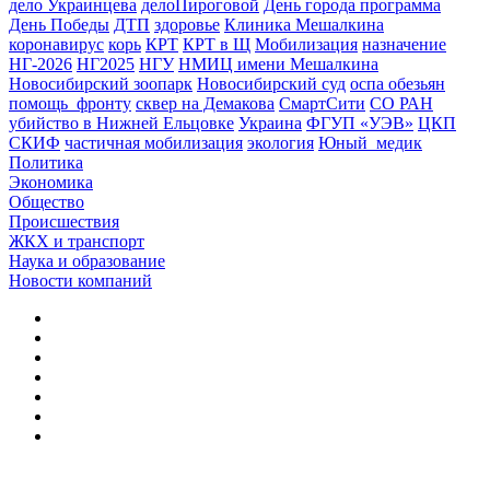
дело Украинцева
делоПироговой
День города программа
День Победы
ДТП
здоровье
Клиника Мешалкина
коронавирус
корь
КРТ
КРТ в Щ
Мобилизация
назначение
НГ-2026
НГ2025
НГУ
НМИЦ имени Мешалкина
Новосибирский зоопарк
Новосибирский суд
оспа обезьян
помощь_фронту
сквер на Демакова
СмартСити
СО РАН
убийство в Нижней Ельцовке
Украина
ФГУП «УЭВ»
ЦКП
СКИФ
частичная мобилизация
экология
Юный_медик
Политика
Экономика
Общество
Происшествия
ЖКХ и транспорт
Наука и образование
Новости компаний